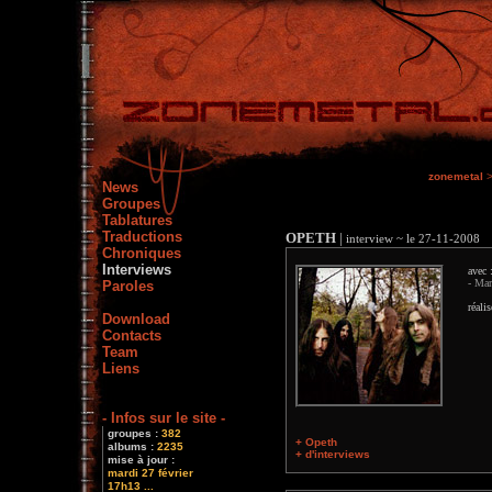
zonemetal
News
Groupes
Tablatures
Traductions
OPETH
|
interview ~ le 27-11-2008
Chroniques
Interviews
avec 
- Mar
Paroles
réali
Download
Contacts
Team
Liens
- Infos sur le site -
groupes :
382
+ Opeth
albums :
2235
+ d'interviews
mise à jour :
mardi 27 février
17h13 ...