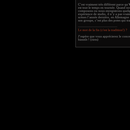
C’est vraiment très différent parce qu’
est tout le temps en tournée. Quand n
composons ou nous enregistrons quel
expérience de studio, il n’y a pas vra
scènes l’année dernière, en Allemagne
son groupe, c’est plus des potes qui tr
Le mot de la fin (c'est la tradition!) ?
J’espère que vous apprécierez le concer
bientôt ! (rires)