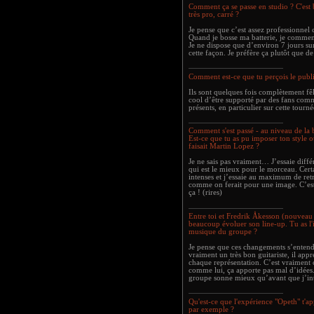
Comment ça se passe en studio ? C'es
très pro, carré ?
Je pense que c’est assez professionnel 
Quand je bosse ma batterie, je commence
Je ne dispose que d’environ 7 jours su
cette façon. Je préfère ça plutôt que d
Comment est-ce que tu perçois le publ
Ils sont quelques fois complètement fêl
cool d’être supporté par des fans comme
présents, en particulier sur cette tourné
Comment s'est passé - au niveau de la 
Est-ce que tu as pu imposer ton style o
faisait Martin Lopez ?
Je ne sais pas vraiment… J’essaie diffé
qui est le mieux pour le morceau. Certa
intenses et j’essaie au maximum de ret
comme on ferait pour une image. C’es
ça ! (rires)
Entre toi et Fredrik Åkesson (nouveau 
beaucoup évoluer son line-up. Tu as l'
musique du groupe ?
Je pense que ces changements s’entend
vraiment un très bon guitariste, il appr
chaque représentation. C’est vraiment
comme lui, ça apporte pas mal d’idées.
groupe sonne mieux qu’avant que j’int
Qu'est-ce que l'expérience "Opeth" t'a
par exemple ?