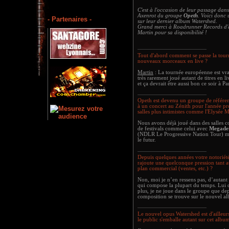
C'est à l'occasion de leur passage dans
Axenrot du groupe
Opeth
. Voici donc 
- Partenaires -
sur leur dernier album Watershed.
Grand merci à Roadrunner Records d'av
Martin pour sa disponibilité !
Tout d'abord comment se passe la tour
nouveaux morceaux en live ?
Martin
: La tournée européenne est vr
très rarement joué autant de titres en 
et ça devrait être aussi bon ce soir à Par
Opeth est devenu un groupe de référenc
à un concert au Zénith pour l'année pr
salles plus intimistes comme l'Elysée 
Nous avons déjà joué dans des salles co
de festivals comme celui avec
Megade
(NDLR Le Progressive Nation Tour) m
le futur.
Depuis quelques années votre notoriété
rajoute une quelconque pression tant a
plan commercial (ventes, etc.) ?
Non, moi je n’en ressens pas, d’autan
qui compose la plupart du temps. Lui d
plus, je ne joue dans le groupe que de
composition se trouve sur le nouvel a
Le nouvel opus Watershed est d'ailleu
le public s'emballe autant sur cet album