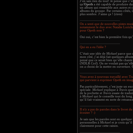
J’en sais rien du tout! Je pense que c’
qu'
Opeth
a été capable de produire dur
un album qui ressemble aux autres et ce
albums du groupe. Par certains côtés, i
plus sombre. J’aime ça ! (rires)
On a senti que de nouvelles pistes musi
notamment le duo avec Natalie Lorichs
pour Opeth non ?
Oui oui, c’est bien la première fois qu
Qui en a eu l'idée ?
C’était une idée de
Mickael
parce que c
mon côté, j’ai déjà fait quelques albu
pensé que ce serait bien qu’elle chant
(NDLR
Coil
). On ne voulait pas qu’el
on a choisi de la mettre en ouverture. C
Vous avez à nouveau travaillé avec Trav
qui parvient à exprimer Opeth en imag
Pas particulièrement, c’est juste un exce
spéciale.
Mickael
explique à
Travis
quel
de la pochette et
Travis
essaie de tradui
à
Mickael
qui le conseille tout du long
qu’il fait vraiment en sorte de retransc
Il n'y a pas de paroles dans le livret d
écouter ? :)
Je sais que les paroles sont en quelque s
personnelles à
Mickael
et je crois qu’il
clairement pour cette raison.