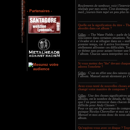
Roulements de tambour, voici l'intervi
réalisée par mes soins. C'est dommage q
- Partenaires -
mail, j'aurais bien tapé un peu plus la 
Quelle est la signification du titre « Th
abordés dans cet album ?
Gilles
: « The Water Fields » parle de la
rencontrer dans certaines situations. 
s’évader et à se réfugier dans un « en
premier temps, car il arrive forcéme
réellement affronter ces difficultés. T
ce thème sans pour autant former une h
l’album. Chacun saura interpréter ces 
Si vous mettez des "the" devant chaqu
adorez l'omelette ?
Gilles
: C’est en effet une des raisons q
l’album. Manuel aurait sûrement pu t
Avez-vous tenté de nouvelles choses a
changé votre manière de composer ?
Gilles
: Une des choses significatives 
albums, est le nombre de détails, de li
que l’on peut retrouver dans chacun de
difficile pour
Andy Classen
!
Pour ce qui est du processus de compos
puisque
Nicolas Chevrollier
et moi ne 
Manuel
et moi avons donc du nous ada
album.
Qu'espérez-vous avec ce disque ? Tour