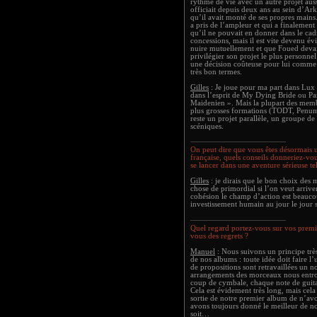
rythme de vie avec un autre projet au
officiait depuis deux ans au sein d’A
qu’il avait monté de ses propres mains.
a pris de l’ampleur et qui a finaleme
qu’il ne pouvait en donner dans le cad
concessions, mais il est vite devenu év
nuire mutuellement et que Foued devait 
privilégier son projet le plus personn
une décision coûteuse pour lui comme 
très bon termes.
Gilles
: Je joue pour ma part dans Lux
dans l’esprit de My Dying Bride ou Par
Maidenien ». Mais la plupart des mem
plus grosses formations (TODT, Penum
reste un projet parallèle, un groupe de 
scéniques.
On peut dire que vous êtes désormais 
française, quels conseils donneriez-vo
se lancer dans une aventure sérieuse tel
Gilles
: je dirais que le bon choix des
chose de primordial si l’on veut arrive
cohésion le champ d’action est beaucou
investissement humain au jour le jour 
Quel regard portez-vous sur vos premiè
vous des regrets ?
Manuel
: Nous suivons un principe très
de nos albums : toute idée doit faire 
de propositions sont retravaillées un n
arrangements des morceaux nous entron
coup de cymbale, chaque note de guita
Cela est évidement très long, mais cela
sortie de notre premier album de n’avo
avons toujours donné le meilleur de 
soit…