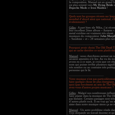
la composition. Manuel est un grand 
est plus orienté vers
My Dying Bride
Depeche Mode
et
Iron Maiden
!
Quels sont les groupes récents sur les
mondial d’abord ainsi que national, s'i
évidemment) ?
Gilles
: A part bien sûr Mika, j’ai réce
leur excellent 2ème album « Antares »
metal extrême est vraiment très réussi.
musiques du compositeur
John Murp
« Sunshine » et « 28 semaines plus tar
Pourquoi avoir choisi The Old Dead 
qui se cache derrière ce nom plutôt én
Manuel
: nous cherchions surtout un n
seraient amenées à le lire. Au vu du 
avons eu à ce sujet, je crois que cet obj
nom qui puisse revêtir plusieurs signif
très sombre ou au contraire très poétiq
personne qui le lit.
Votre musique n'est pas particulièreme
faire quelque chose de plus énergique,
quoi (pas forcément au sein de The Ol
avez-vous d'autres projets musicaux ?
Gilles
: Malgré nos nombreuses influenc
faire plaisir dans la musique de The Ol
pas linéaire. Certains passages sont trè
d’autres plutôt rock. Il est vrai qu’on
aime dans notre musique sinon ça ne r
Manuel
: Un autre problème réside dan
Tree demande un travail énorme et qu’i