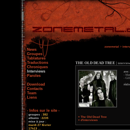
zonemetal
>
inter
News
Groupes
Tablatures
Traductions
THE OLD DEAD TREE
|
intervie
Chroniques
Interviews
avec 
- Man
Paroles
- Gil
Download
réali
Contacts
Team
Liens
- Infos sur le site -
groupes :
382
+ The Old Dead Tree
albums :
2235
+ d'interviews
mise à jour :
mardi 27 février
17h13 ...