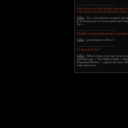
Faire la promo d'un disque n'est pas t
vous devez sans doute répondre à peu
Gilles
: Il y a forcément certaines ques
je reconnais qu’on nous parle que tro
thé ».
Quelle(s) question(s) auriez-vous aimé
Gilles
: précisément celle-ci !
Le mot de la fin ?
Gilles
: Merci à tous ceux qui nous sou
espérant que « The Water Fields » obt
Perpetual Motion » auprès des fans. Re
cette interview.