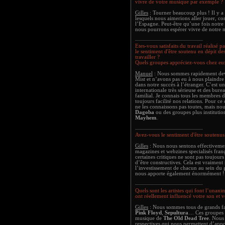
vivre de votre musique par exemple ?
Gilles
: Tourner beaucoup plus ! Il y 
lesquels nous aimerions aller jouer, c
l’Espagne. Peut-être qu’une fois notr
nous pourrons espérer vivre de notr
Etes-vous satisfaits du travail réalisé 
le sentiment d'être soutenu en dépit d
travailler ?
Quels groupes appréciez-vous chez eu
Manuel
: Nous sommes rapidement dev
Mist et n’avons pas eu à nous plaindre
dans notre succès à l’étranger. C’est un
internationale très sérieuse et des bure
familial. Je connais tous les membres d
toujours facilité nos relations. Pour ce
ne les connaissons pas toutes, mais n
Dagoba
ou des groupes plus institut
Mayhem
.
Avez-vous le sentiment d'être soutenus
Gilles
: Nous nous sentons effectiveme
magazines et webzines specialisés franç
certaines critiques ne sont pas toujour
d’être constructives. Cela est vraiment
l’investissement de chacun au sein du 
nous apporte également énormément !
Quels sont les artistes qui font l’unan
ont réellement influencé votre son et 
Gilles
: Nous sommes tous de grands f
Pink Floyd
,
Sepultura
… Ces groupes o
musique de
The Old Dead Tree
. Nous
respectives qui nous permettent d’appo