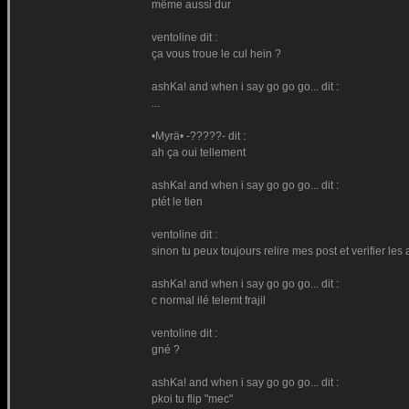
même aussi dur
ventoline dit :
ça vous troue le cul hein ?
ashKa! and when i say go go go... dit :
...
•Myrä• -?????- dit :
ah ça oui tellement
ashKa! and when i say go go go... dit :
ptét le tien
ventoline dit :
sinon tu peux toujours relire mes post et verifier les a
ashKa! and when i say go go go... dit :
c normal ilé telemt frajil
ventoline dit :
gné ?
ashKa! and when i say go go go... dit :
pkoi tu flip "mec"