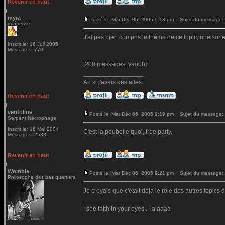
Revenir en haut
myra
Posté le: Mar Déc 06, 2005 9:18 pm
Sujet du message:
maîtresse
J'ai pas bien compris le thème de ce topic, une sorte
Inscrit le: 16 Juil 2005
Messages: 770
[200 messages, yaouh]
_________________
Ah si j'avais des ailes.
Revenir en haut
ventoline
Posté le: Mar Déc 06, 2005 9:19 pm
Sujet du message:
Serpent Nécrophage
Inscrit le: 16 Mai 2004
C'est la poubelle quoi, free party.
Messages: 2533
Revenir en haut
Womble
Posté le: Mar Déc 06, 2005 9:21 pm
Sujet du message:
Philosophe des bas quartiers
Je croyais que c'était déja le rôle des autres topics 
_________________
I see faith in your eyes... lalaaaa