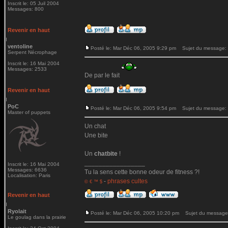
Inscrit le: 05 Juil 2004
Messages: 800
Revenir en haut
ventoline
Posté le: Mar Déc 06, 2005 9:29 pm
Sujet du message:
Serpent Nécrophage
Inscrit le: 16 Mai 2004
Messages: 2533
De par le fait
Revenir en haut
PoC
Posté le: Mar Déc 06, 2005 9:54 pm
Sujet du message:
Master of puppets
Un chat
Une bite
Un
chatbite
!
_________________
Inscrit le: 16 Mai 2004
Messages: 6636
Tu la sens cette bonne odeur de fitness ?!
Localisation: Paris
-
phrases cultes
© € ™ $
Revenir en haut
Ryolait
Posté le: Mar Déc 06, 2005 10:20 pm
Sujet du message
Le goulag dans la prairie