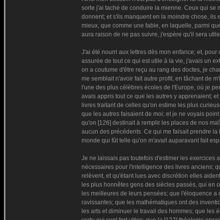
sorte j'ai taché de conduire la mienne. Ceux qui se
donnent; et s'ils manquent en la moindre chose, ils 
mieux, que comme une fable, en laquelle, parmi quel
aura raison de ne pas suivre, j'espère qu'il sera ut
J'ai été nourri aux lettres dès mon enfance; et, po
assurée de tout ce qui est utile à la vie, j'avais un
on a coutume d'être reçu au rang des doctes, je chan
me semblait n'avoir fait autre profit, en tâchant de 
l'une des plus célèbres écoles de l'Europe, où je pen
avais appris tout ce que les autres y apprenaient; e
livres traitant de celles qu'on estime les plus curie
que les autres faisaient de moi; et je ne voyais poin
qu'on [126] destinait à remplir les places de nos maît
aucun des précédents. Ce qui me faisait prendre la li
monde qui fût telle qu'on m'avait auparavant fait esp
Je ne laissais pas toutefois d'estimer les exercice
nécessaires pour l'intelligence des livres anciens; qu
relèvent, et qu'étant lues avec discrétion elles aid
les plus honnêtes gens des siècles passés, qui en o
les meilleures de leurs pensées; que l'éloquence a 
ravissantes; que les mathématiques ont des inventions
les arts et diminuer le travail des hommes; que les 