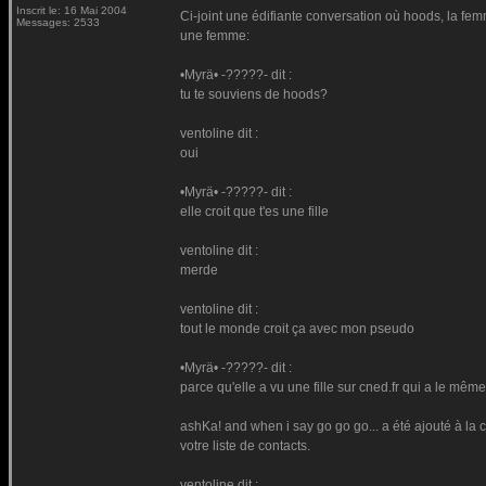
Inscrit le: 16 Mai 2004
Ci-joint une édifiante conversation où hoods, la fe
Messages: 2533
une femme:
•Myrä• -?????- dit :
tu te souviens de hoods?
ventoline dit :
oui
•Myrä• -?????- dit :
elle croit que t'es une fille
ventoline dit :
merde
ventoline dit :
tout le monde croit ça avec mon pseudo
•Myrä• -?????- dit :
parce qu'elle a vu une fille sur cned.fr qui a le mêm
ashKa! and when i say go go go... a été ajouté à la
votre liste de contacts.
ventoline dit :