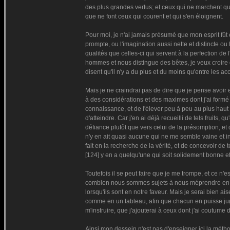
des plus grandes vertus; et ceux qui ne marchent qu
que ne font ceux qui courent et qui s'en éloignent.
Pour moi, je n'ai jamais présumé que mon esprit fût
prompte, ou l'imagination aussi nette et distincte o
qualités que celles-ci qui servent à la perfection de l
hommes et nous distingue des bêtes, je veux croire 
disent qu'il n'y a du plus et du moins qu'entre les 
Mais je ne craindrai pas de dire que je pense avoi
à des considérations et des maximes dont j'ai form
connaissance, et de l'élever peu à peu au plus haut 
d'atteindre. Car j'en ai déjà recueilli de tels fruit
défiance plutôt que vers celui de la présomption, et
n'y en ait quasi aucune qui ne me semble vaine et in
fait en la recherche de la vérité, et de concevoir d
[124] y en a quelqu'une qui soit solidement bonne et i
Toutefois il se peut faire que je me trompe, et ce n'
combien nous sommes sujets à nous méprendre en ce
lorsqu'ils sont en notre faveur. Mais je serai bien ai
comme en un tableau, afin que chacun en puisse jug
m'instruire, que j'ajouterai à ceux dont j'ai coutume 
Ainsi mon dessein n'est pas d'enseigner ici la méth