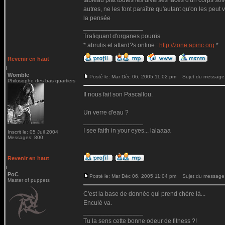
tableau plat toutes les diverses faces d'un corps sol
autres, ne les font paraître qu'autant qu'on les peut
la pensée
_________________
Trafiquant d'organes pourris
* abrutis et attard?s online :
http://zone.apinc.org
*
Revenir en haut
Womble
Posté le: Mar Déc 06, 2005 11:02 pm
Sujet du message
Philosophe des bas quartiers
Il nous fait son Pascallou.
Un verre d'eau ?
_________________
I see faith in your eyes... lalaaaa
Inscrit le: 05 Juil 2004
Messages: 800
Revenir en haut
PoC
Posté le: Mar Déc 06, 2005 11:04 pm
Sujet du message
Master of puppets
C'est la base de donnée qui prend chère là...
Enculé va.
_________________
Tu la sens cette bonne odeur de fitness ?!