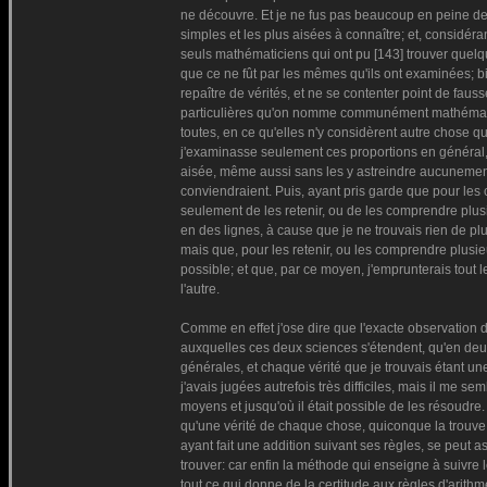
ne découvre. Et je ne fus pas beaucoup en peine de c
simples et les plus aisées à connaître; et, considéran
seuls mathématiciens qui ont pu [143] trouver quelqu
que ce ne fût par les mêmes qu'ils ont examinées; b
repaître de vérités, et ne se contenter point de fau
particulières qu'on nomme communément mathématique
toutes, en ce qu'elles n'y considèrent autre chose qu
j'examinasse seulement ces proportions en général, 
aisée, même aussi sans les y astreindre aucunement,
conviendraient. Puis, ayant pris garde que pour les 
seulement de les retenir, ou de les comprendre plus
en des lignes, à cause que je ne trouvais rien de pl
mais que, pour les retenir, ou les comprendre plusieur
possible; et que, par ce moyen, j'emprunterais tout l
l'autre.
Comme en effet j'ose dire que l'exacte observation d
auxquelles ces deux sciences s'étendent, qu'en deux
générales, et chaque vérité que je trouvais étant un
j'avais jugées autrefois très difficiles, mais il me s
moyens et jusqu'où il était possible de les résoudre. 
qu'une vérité de chaque chose, quiconque la trouve en
ayant fait une addition suivant ses règles, se peut a
trouver: car enfin la méthode qui enseigne à suivre 
tout ce qui donne de la certitude aux règles d'arithm