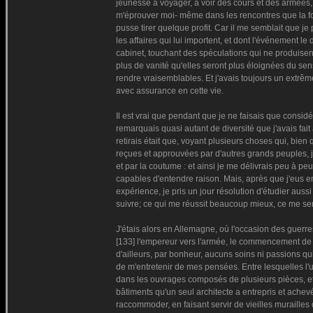
jeunesse à voyager, à voir des cours et des armées,
m'éprouver moi- même dans les rencontres que la fort
pusse tirer quelque profit. Car il me semblait que j
les affaires qui lui importent, et dont l'événement l
cabinet, touchant des spéculations qui ne produisent 
plus de vanité qu'elles seront plus éloignées du sens
rendre vraisemblables. Et j'avais toujours un extrême
avec assurance en cette vie.
Il est vrai que pendant que je ne faisais que consid
remarquais quasi autant de diversité que j'avais fai
retirais était que, voyant plusieurs choses qui, bie
reçues et approuvées par d'autres grands peuples, j
et par la coutume : et ainsi je me délivrais peu à p
capables d'entendre raison. Mais, après que j'eus e
expérience, je pris un jour résolution d'étudier aus
suivre; ce qui me réussit beaucoup mieux, ce me sem
J'étais alors en Allemagne, où l'occasion des guerr
[133] l'empereur vers l'armée, le commencement de l'
d'ailleurs, par bonheur, aucuns soins ni passions qui
de m'entretenir de mes pensées. Entre lesquelles l'u
dans les ouvrages composés de plusieurs pièces, et f
bâtiments qu'un seul architecte a entrepris et ache
raccommoder, en faisant servir de vieilles murailles q