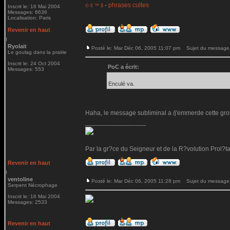
-
phrases cultes
© € ™ $
Inscrit le: 16 Mai 2004
Messages: 6636
Localisation: Paris
Revenir en haut
Ryolait
Posté le: Mar Déc 06, 2005 11:07 pm
Sujet du message
Le goulag dans la prairie
Inscrit le: 24 Oct 2004
PoC a écrit:
Messages: 553
Enculé va.
Haha, le message subliminal a /j'emmerde cette gros
_________________
Par la gr?ce du Seigneur et de la R?volution Prol?t
Revenir en haut
ventoline
Posté le: Mar Déc 06, 2005 11:28 pm
Sujet du message
Serpent Nécrophage
Inscrit le: 16 Mai 2004
Messages: 2533
Revenir en haut