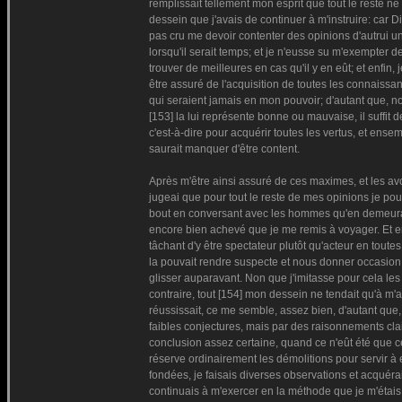
remplissait tellement mon esprit que tout le reste n
dessein que j'avais de continuer à m'instruire: car 
pas cru me devoir contenter des opinions d'autrui 
lorsqu'il serait temps; et je n'eusse su m'exempter 
trouver de meilleures en cas qu'il y en eût; et enfin,
être assuré de l'acquisition de toutes les connaissa
qui seraient jamais en mon pouvoir; d'autant que, n
[153] la lui représente bonne ou mauvaise, il suffit d
c'est-à-dire pour acquérir toutes les vertus, et ense
saurait manquer d'être content.
Après m'être ainsi assuré de ces maximes, et les avoi
jugeai que pour tout le reste de mes opinions je pou
bout en conversant avec les hommes qu'en demeurant
encore bien achevé que je me remis à voyager. Et en
tâchant d'y être spectateur plutôt qu'acteur en toutes
la pouvait rendre suspecte et nous donner occasion 
glisser auparavant. Non que j'imitasse pour cela les s
contraire, tout [154] mon dessein ne tendait qu'à m'as
réussissait, ce me semble, assez bien, d'autant que,
faibles conjectures, mais par des raisonnements clai
conclusion assez certaine, quand ce n'eût été que ce
réserve ordinairement les démolitions pour servir à 
fondées, je faisais diverses observations et acquérai
continuais à m'exercer en la méthode que je m'étais