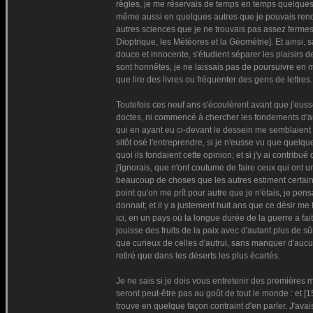
règles, je me réservais de temps en temps quelques 
même aussi en quelques autres que je pouvais rend
autres sciences que je ne trouvais pas assez fermes
Dioptrique, les Météores et la Géométrie]. Et ainsi,
douce et innocente, s'étudient séparer les plaisirs de
sont honnêtes, je ne laissais pas de poursuivre en mo
que lire des livres ou fréquenter des gens de lettres.
Toutefois ces neuf ans s'écoulèrent avant que j'eusse
doctes, ni commencé à chercher les fondements d'auc
qui en ayant eu ci-devant le dessein me semblaient n'
sitôt osé l'entreprendre, si je n'eusse vu que quelque
quoi ils fondaient cette opinion; et si j'y ai contri
j'ignorais, que n'ont coutume de faire ceux qui ont un
beaucoup de choses que les autres estiment certain
point qu'on me prît pour autre que je n'étais, je pen
donnait; et il y a justement huit ans que ce désir me
ici, en un pays où la longue durée de la guerre a fait
jouisse des fruits de la paix avec d'autant plus de sû
que curieux de celles d'autrui, sans manquer d'aucune
retiré que dans les déserts les plus écartés.
Je ne sais si je dois vous entretenir des premières m
seront peut-être pas au goût de tout le monde : et [1
trouve en quelque façon contraint d'en parler. J'av