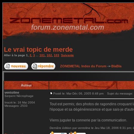
Le vrai topic de merde
Aller à la page
1
,
2
,
3
...
101
,
102
,
103
Suivante
ZONEMETAL Index du Forum
->
BlaBla
Auteur
ventoline
Posté le: Mar Déc 06, 2005 8:48 pm
Sujet du message: L
Serpent Nécrophage
Inscrit le: 16 Mai 2004
Tout est permis; des photos de ragondins croquant la
Messages: 2533
l'époque et sa dégénérescence et que sais-je d'autre,
Viens juguler ta connerie par la communication.
Dernière édition par ventoline le Jeu Mai 18, 2006 6:31 pm; é