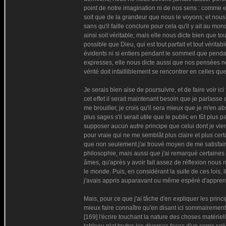
point de notre imagination ni de nos sens : comme e
soit que de la grandeur que nous le voyons; et nous 
sans qu'il faille conclure pour cela qu'il y ait au 
ainsi soit véritable; mais elle nous dicte bien que t
possible que Dieu, qui est tout parfait et tout vérit
évidents ni si entiers pendant le sommeil que pendan
expresses, elle nous dicte aussi que nos pensées ne
vérité doit infailliblement se rencontrer en celles q
Je serais bien aise de poursuivre, et de faire voir i
cet effet il serait maintenant besoin que je parlasse
me brouiller, je crois qu'il sera mieux que je m'en a
plus sages s'il serait utile que le public en fût plus
supposer aucun autre principe que celui dont je vie
pour vraie qui ne me semblât plus claire et plus cer
que non seulement j'ai trouvé moyen de me satisfaire
philosophie, mais aussi que j'ai remarqué certaines l
âmes, qu'après y avoir fait assez de réflexion nous 
le monde. Puis, en considérant la suite de ces lois, 
j'avais appris auparavant ou même espéré d'appren
Mais, pour ce que j'ai tâche d'en expliquer les prin
mieux faire connaître qu'en disant ici sommairement 
[169] l'écrire touchant la nature des choses matéri