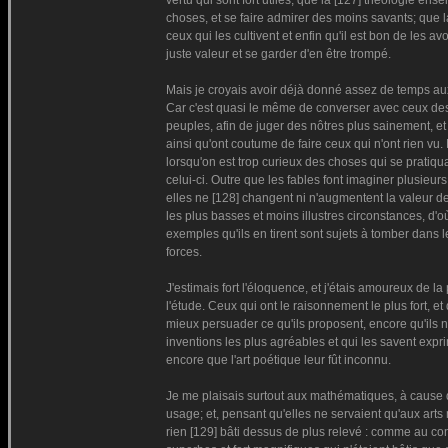
vertu qui sont fort utiles; que la [127] théologie e
choses, et se faire admirer des moins savants; que 
ceux qui les cultivent et enfin qu'il est bon de les a
juste valeur et se garder d'en être trompé.
Mais je croyais avoir déjà donné assez de temps aux l
Car c'est quasi le même de converser avec ceux des
peuples, afin de juger des nôtres plus sainement, et
ainsi qu'ont coutume de faire ceux qui n'ont rien vu
lorsqu'on est trop curieux des choses qui se pratiqu
celui-ci. Outre que les fables font imaginer plusieu
elles ne [128] changent ni n'augmentent la valeur d
les plus basses et moins illustres circonstances, d'où
exemples qu'ils en tirent sont sujets à tomber dans
forces.
J'estimais fort l'éloquence, et j'étais amoureux de la 
l'étude. Ceux qui ont le raisonnement le plus fort, et
mieux persuader ce qu'ils proposent, encore qu'ils n
inventions les plus agréables et qui les savent expr
encore que l'art poétique leur fût inconnu.
Je me plaisais surtout aux mathématiques, à cause de
usage; et, pensant qu'elles ne servaient qu'aux arts
rien [129] bâti dessus de plus relevé : comme au con