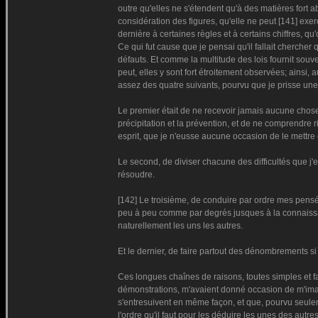
outre qu'elles ne s'étendent qu'à des matières fort a
considération des figures, qu'elle ne peut [141] exer
dernière à certaines règles et à certains chiffres, qu'
Ce qui fut cause que je pensai qu'il fallait cherche
défauts. Et comme la multitude des lois fournit souv
peut, elles y sont fort étroitement observées; ainsi
assez des quatre suivants, pourvu que je prisse une
Le premier était de ne recevoir jamais aucune chose 
précipitation et la prévention, et de ne comprendre 
esprit, que je n'eusse aucune occasion de le mettre
Le second, de diviser chacune des difficultés que j'ex
résoudre.
[142] Le troisième, de conduire par ordre mes pensé
peu à peu comme par degrés jusques à la connaissa
naturellement les uns les autres.
Et le dernier, de faire partout des dénombrements si
Ces longues chaînes de raisons, toutes simples et fa
démonstrations, m'avaient donné occasion de m'im
s'entresuivent en même façon, et que, pourvu seulem
l'ordre qu'il faut pour les déduire les unes des autr