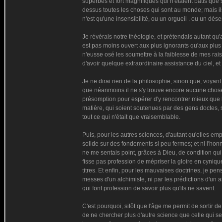
superbes et fort magnifiques qui n'étaient bâtis que su
dessus toutes les choses qui sont au monde; mais il
n'est qu'une insensibilité, ou un orgueil . ou un dése
Je révérais notre théologie, et prétendais autant qu
est pas moins ouvert aux plus ignorants qu'aux plus 
n'eusse osé les soumettre à la faiblesse de mes rais
d'avoir quelque extraordinaire assistance du ciel, e
Je ne dirai rien de la philosophie, sinon que, voyant 
que néanmoins il ne s'y trouve encore aucune chose 
présomption pour espérer d'y rencontrer mieux que l
matière, qui soient soutenues par des gens doctes, s
tout ce qui n'était que vraisemblable.
Puis, pour les autres sciences, d'autant qu'elles empr
solide sur des fondements si peu fermes; et ni l'honn
ne me sentais point, grâces à Dieu, de condition qui
fisse pas profession de mépriser la gloire en cynique
titres. Et enfin, pour les mauvaises doctrines, je pen
messes d'un alchimiste, ni par les prédictions d'un a
qui font profession de savoir plus qu'ils ne savent.
C'est pourquoi, sitôt que l'âge me permit de sortir de
de ne chercher plus d'autre science que celle qui s