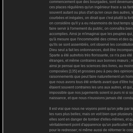
commencement que des bourgades, sont devenues pa
ces places régulières qu'un ingénieur trace a sa fan
souvent autant ou plus d'art qu'en ceux des autres, t
courbées et inégales, on dirait que c'est plutôt la f
on considère qu'il y a eu néanmoins de tout temps q
faire servir à l'ornement du public, on connaîtra bien
accomplies. Ainsi je m'imaginai que les peuples qui, 
qu'à mesure que l'incommodité des crimes et des que
qu'ils se sont assemblés, ont observé les constitutio
Dieu seul a fait les ordonnances, doit être incompar
Sparte a été autrefois très florissante, ce n'a pas ét
étranges, et même contraires aux bonnes mœurs ; mai
ainsi je pensai que les sciences des livres, au moin
composées [135] et grossies peu à peu des opinions 
raisonnements que peut faire naturellement un homm
que nous avons tous été enfants avant que d'être ho
étaient souvent contraires les uns aux autres, et qui,
impossible que nos jugements soient si purs ni si sol
naissance, et que nous n'eussions jamais été condui
Il est vrai que nous ne voyons point qu'on jette par t
les rues plus belles; mais on voit bien que plusieurs 
elles sont en danger de tomber d'elles-mêmes, et qu
véritablement point d'apparence qu'un particulier fî
pour le redresser; ni même aussi de réformer le corp