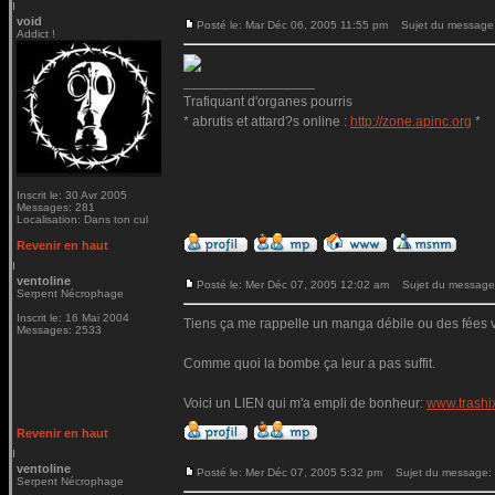
void
Posté le: Mar Déc 06, 2005 11:55 pm
Sujet du message
Addict !
_________________
Trafiquant d'organes pourris
* abrutis et attard?s online :
http://zone.apinc.org
*
Inscrit le: 30 Avr 2005
Messages: 281
Localisation: Dans ton cul
Revenir en haut
ventoline
Posté le: Mer Déc 07, 2005 12:02 am
Sujet du message
Serpent Nécrophage
Inscrit le: 16 Mai 2004
Tiens ça me rappelle un manga débile ou des fées va
Messages: 2533
Comme quoi la bombe ça leur a pas suffit.
Voici un LIEN qui m'a empli de bonheur:
www.trashi
Revenir en haut
ventoline
Posté le: Mer Déc 07, 2005 5:32 pm
Sujet du message:
Serpent Nécrophage