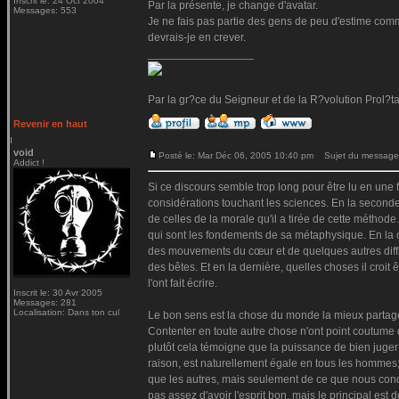
Inscrit le: 24 Oct 2004
Par la présente, je change d'avatar.
Messages: 553
Je ne fais pas partie des gens de peu d'estime comme
devrais-je en crever.
_________________
Par la gr?ce du Seigneur et de la R?volution Prol?t
Revenir en haut
void
Posté le: Mar Déc 06, 2005 10:40 pm
Sujet du message
Addict !
Si ce discours semble trop long pour être lu en une f
considérations touchant les sciences. En la seconde
de celles de la morale qu'il a tirée de cette méthode
qui sont les fondements de sa métaphysique. En la ci
des mouvements du cœur et de quelques autres difficu
des bêtes. Et en la dernière, quelles choses il croit 
l'ont fait écrire.
Inscrit le: 30 Avr 2005
Messages: 281
Localisation: Dans ton cul
Le bon sens est la chose du monde la mieux partagée
Contenter en toute autre chose n'ont point coutume d
plutôt cela témoigne que la puissance de bien juger 
raison, est naturellement égale en tous les hommes; 
que les autres, mais seulement de ce que nous con
pas assez d'avoir l'esprit bon, mais le principal es