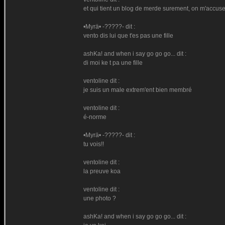
et qui tient un blog de merde surement, on m'accus
•Myrä• -?????- dit :
vento dis lui que t'es pas une fille
ashKa! and when i say go go go... dit :
di moi ke t pa une fille
ventoline dit :
je suis un male extrem'ent bien membré
ventoline dit :
é-norme
•Myrä• -?????- dit :
tu vois!!
ventoline dit :
la preuve koa
ventoline dit :
une photo ?
ashKa! and when i say go go go... dit :