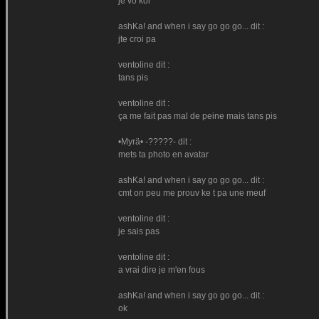
je vo koi
ashKa! and when i say go go go... dit :
jte croi pa
ventoline dit :
tans pis
ventoline dit :
ça me fait pas mal de peine mais tans pis
•Myrä• -?????- dit :
mets ta photo en avatar
ashKa! and when i say go go go... dit :
cmt on peu me prouv ke t pa une meuf
ventoline dit :
je sais pas
ventoline dit :
a vrai dire je m'en fous
ashKa! and when i say go go go... dit :
ok