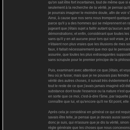
qu'on sait être fort incertaines, tout de même que si e
seulement à la recherche de la vérité, je pensai qu'il
je pourrais imaginer le moindre doute, afin de voir s
Ainsi, à cause que nos sens nous trompent quelquefois
parce qu'il y a des hommes qui se méprennent en ra
jugeant que j'étais sujet a faillir autant qu'aucun a
démonstrations; et enfin, considérant que toutes 
sans qu'il y en ait aucune pour lors qui soit vraie, j
n'étaient non plus vraies que les illusions de mes s
faux, il fallait nécessairement que moi qui le pensais
assurée, que toutes les plus extravagantes suppositi
sans scrupule pour le premier principe de la philos
Puis, examinant avec attention ce que j'étais, et vo
lieu où je fusse; mais que je ne pouvais pas feindre
vérité des autres choses, il suivait très évidemment
tout le reste de ce que j'avais jamais imaginé eût été
substance dont toute l'essence ou la nature n'est qu
en sorte que ce moi, c'est-à-dire l'âme, par laquelle 
connaître que lui, et qu'encore qu'il ne fût point, elle 
Après cela je considérai en général ce qui est requis
savais être telle, je pensai que je devais aussi savoi
donc je suis, qui m'assure que je dis la vérité, sinon
règle générale que les choses que nous concevons for