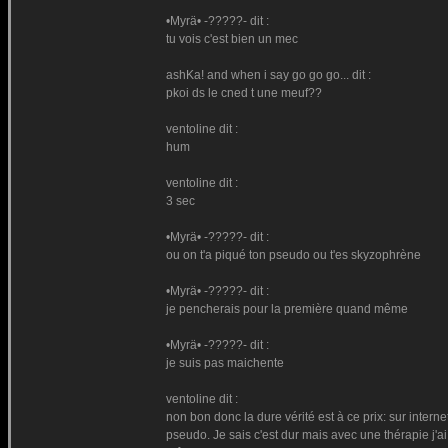
•Myrä• -?????- dit :
tu vois c'est bien un mec
ashKa! and when i say go go go... dit :
pkoi ds le cned t une meuf??
ventoline dit :
hum
ventoline dit :
3 sec
•Myrä• -?????- dit :
ou on t'a piqué ton pseudo ou t'es skyzophrène
•Myrä• -?????- dit :
je pencherais pour la première quand même
•Myrä• -?????- dit :
je suis pas maichente
ventoline dit :
non bon donc la dure vérité est à ce prix: sur intern
pseudo. Je sais c'est dur mais avec une thérapie j'ai