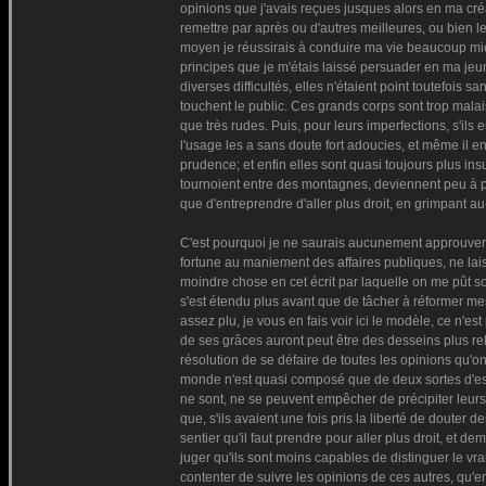
opinions que j'avais reçues jusques alors en ma créa
remettre par après ou d'autres meilleures, ou bien l
moyen je réussirais à conduire ma vie beaucoup mie
principes que je m'étais laissé persuader en ma jeun
diverses difficultés, elles n'étaient point toutefois
touchent le public. Ces grands corps sont trop malai
que très rudes. Puis, pour leurs imperfections, s'ils 
l'usage les a sans doute fort adoucies, et même il en
prudence; et enfin elles sont quasi toujours plus i
tournoient entre des montagnes, deviennent peu à peu
que d'entreprendre d'aller plus droit, en grimpant 
C'est pourquoi je ne saurais aucunement approuver c
fortune au maniement des affaires publiques, ne laiss
moindre chose en cet écrit par laquelle on me pût sou
s'est étendu plus avant que de tâcher à réformer me
assez plu, je vous en fais voir ici le modèle, ce n'e
de ses grâces auront peut être des desseins plus rel
résolution de se défaire de toutes les opinions qu'
monde n'est quasi composé que de deux sortes d'espr
ne sont, ne se peuvent empêcher de précipiter leurs
que, s'ils avaient une fois pris la liberté de douter 
sentier qu'il faut prendre pour aller plus droit, et 
juger qu'ils sont moins capables de distinguer le vrai
contenter de suivre les opinions de ces autres, qu