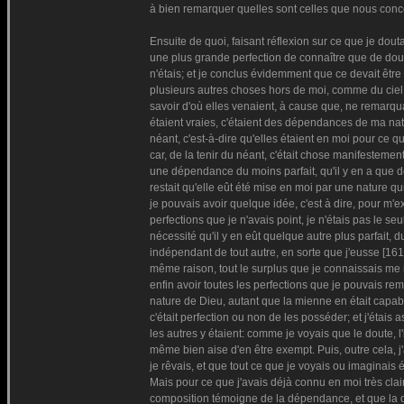
à bien remarquer quelles sont celles que nous conc
Ensuite de quoi, faisant réflexion sur ce que je douta
une plus grande perfection de connaître que de doute
n'étais; et je conclus évidemment que ce devait être 
plusieurs autres choses hors de moi, comme du ciel, de
savoir d'où elles venaient, à cause que, ne remarqua
étaient vraies, c'étaient des dépendances de ma nature
néant, c'est-à-dire qu'elles étaient en moi pour ce qu
car, de la tenir du néant, c'était chose manifestemen
une dépendance du moins parfait, qu'il y en a que d
restait qu'elle eût été mise en moi par une nature qui
je pouvais avoir quelque idée, c'est à dire, pour m'e
perfections que je n'avais point, je n'étais pas le seul 
nécessité qu'il y en eût quelque autre plus parfait, d
indépendant de tout autre, en sorte que j'eusse [161]
même raison, tout le surplus que je connaissais me m
enfin avoir toutes les perfections que je pouvais re
nature de Dieu, autant que la mienne en était capabl
c'était perfection ou non de les posséder; et j'étais
les autres y étaient: comme je voyais que le doute, l
même bien aise d'en être exempt. Puis, outre cela, 
je rêvais, et que tout ce que je voyais ou imaginais 
Mais pour ce que j'avais déjà connu en moi très clair
composition témoigne de la dépendance, et que la d