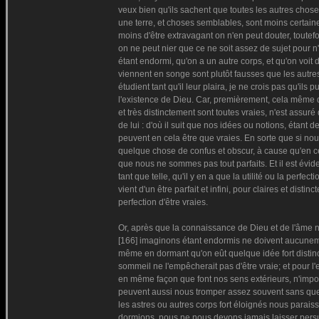
veux bien qu'ils sachent que toutes les autres choses
une terre, et choses semblables, sont moins certaine
moins d'être extravagant on n'en peut douter, toutef
on ne peut nier que ce ne soit assez de sujet pour 
étant endormi, qu'on a un autre corps, et qu'on voit d
viennent en songe sont plutôt fausses que les autres
étudient tant qu'il leur plaira, je ne crois pas qu'il
l'existence de Dieu. Car, premièrement, cela même q
et très distinctement sont toutes vraies, n'est assuré 
de lui : d'où il suit que nos idées ou notions, étant d
peuvent en cela être que vraies. En sorte que si nou
quelque chose de confus et obscur, à cause qu'en cel
que nous ne sommes pas tout parfaits. Et il est évi
tant que telle, qu'il y en a que la utilité ou la perf
vient d'un être parfait et infini, pour claires et dis
perfection d'être vraies.
Or, après que la connaissance de Dieu et de l'âme no
[166] imaginons étant endormis ne doivent aucunemen
même en dormant qu'on eût quelque idée fort disti
sommeil ne l'empêcherait pas d'être vraie; et pour l'
en même façon que font nos sens extérieurs, n'impor
peuvent aussi nous tromper assez souvent sans que 
les astres ou autres corps fort éloignés nous paraiss
dormions, nous ne nous devons jamais laisser persuad