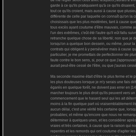
de me régler selon ceux avec lesquels j'aurais à vivr
garde à ce qu'ils pratiquaient qu'à ce qu'ils disaien
tout ce qu'ils croient, mais aussi à cause que plusie
différente de celle par laquelle on connaît qu'on la c
choisissais que les plus modérées, tant à cause que
tous excès ayant coutume d'être mauvais, comme auss
l'un des extrêmes, c'eût été l'autre qu'il eût fallu s
retranche quelque chose de sa liberté; non que je dé
lorsqu'on a quelque bon dessein, ou même, pour la 
contrats qui obligent à y persévérer mais à cause 
particulier, je me promettais de perfectionner de p
faute contre le bon sens, si, pour ce que j'approuva
aurait peut-être cessé de l'être, ou que j'aurais cessé
Ma seconde maxime était d'être le plus ferme et le 
les plus douteuses lorsque je m'y serais une fais dét
égarés en quelque forêt, ne doivent pas errer en [149
marcher toujours le plus droit qu'ils peuvent vers un
commencement que le hasard seul qui les ait déterminé
moins à la fin quelque part où vraisemblablement ils 
aucun délai, c'est une vérité très certaine que, lors
probables; et même qu'encore que nous ne remarqu
déterminer à quelques unes, et les considérer après
vraies et très certaines, à cause que la raison qui no
repentirs et les remords qui ont coutume d'agiter le