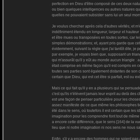
perfection en Dieu d'être composé de ces deux nature
ou bien quelques intelligences ou autres natures qui 
quelles ne pouvaient subsister sans lui un seul mom
Je voulus chercher après cela d'autres vérités; et 
indéfiniment étendu en longueur, largeur et hauteur 
et être mues ou transposées en toutes sortes, car l
simples démonstrations; et, ayant pris garde que cett
évidemment, suivant la règle que j'ai tantôt dite, je pr
par exemple, je voyais bien que, supposant un triangl
qui m'assurât qu'il y eût au monde aucun triangle : au
était comprise en même façon qu'il est compris en ce
toutes ses parties sont également distantes de son
certain que Dieu, qui est cet être si parfait, est ou 
Mais ce qui fait qu'il y en a plusieurs qui se persuad
c'est qu'ils n'élèvent jamais leur esprit au delà des
est une façon de penser particulière pour les choses 
assez manifeste de ce que même les philosophes tie
été dans le sens, où toutefois il est certain que les
imagination pour les comprendre font tout de même que
a encore cette différence, que le sens [164] de la vu
lieu que ni notre imagination ni nos sens ne nous s
Enfin, s'il y a encore des hommes qui ne soient pas 