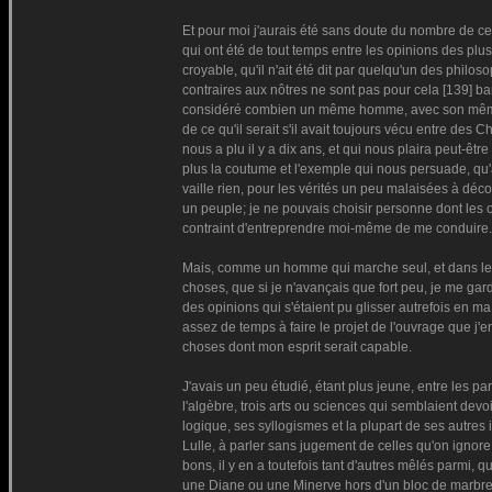
Et pour moi j'aurais été sans doute du nombre de ces 
qui ont été de tout temps entre les opinions des plus
croyable, qu'il n'ait été dit par quelqu'un des phil
contraires aux nôtres ne sont pas pour cela [139] b
considéré combien un même homme, avec son même es
de ce qu'il serait s'il avait toujours vécu entre d
nous a plu il y a dix ans, et qui nous plaira peut-êt
plus la coutume et l'exemple qui nous persuade, qu'
vaille rien, pour les vérités un peu malaisées à déc
un peuple; je ne pouvais choisir personne dont les 
contraint d'entreprendre moi-même de me conduire.
Mais, comme un homme qui marche seul, et dans les t
choses, que si je n'avançais que fort peu, je me ga
des opinions qui s'étaient pu glisser autrefois en m
assez de temps à faire le projet de l'ouvrage que j'
choses dont mon esprit serait capable.
J'avais un peu étudié, étant plus jeune, entre les pa
l'algèbre, trois arts ou sciences qui semblaient dev
logique, ses syllogismes et la plupart de ses autres 
Lulle, à parler sans jugement de celles qu'on ignore,
bons, il y en a toutefois tant d'autres mêlés parmi, q
une Diane ou une Minerve hors d'un bloc de marbre 