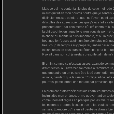
Mais ce qui me contentait le plus de cette méthode ét
mieux qui fût en mon pouvoir : outre que je sentais,
distinctement ses objets; et que, ne l'ayant point as
difficultés des autres sciences que j'avais fait à ce
présenteraient, car cela même eût été contraire à l'o
la philosophie, en laquelle je n'en trouvais point enco
la chose du monde la plus importante, et où la précip
bout que je n'eusse atteint un âge bien plus mûr que
beaucoup de temps à m'y préparer, tant en déracinan
faisant amas de plusieurs expériences, pour être ap
Ryolait dans son cul je m'étais prescrite, afin de m'y
Et enfin, comme ce n'est pas assez, avant de commenc
d'architectes, ou s'exercer soi-même à l'architecture
quelque autre où on puisse être logé commodément p
actions, pendant que la raison m'obligerait de l'êtr
pourrais, je me formai une morale par provision, qui 
La première était d'obéir aux lois et aux coutumes d
instruit dès mon enfance, et me gouvernant en toute 
communément reçues en pratique par les mieux sensé
les miennes propres, à cause que je les voulais rem
sensés. Et encore qu'il y en ait peut-être d'aussi bi