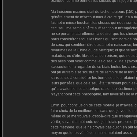
pratiquer comme bonnes les choses qu'ils jugent ap
Ma troisième maxime était de tâcher toujours [150] p
généralement de m'accoutumer à croire qu'il n'y a r
fait notre mieux touchant les choses qui nous sont 
ceci seul me semblait être suffisant pour m'empêcher 
ne se portant naturellement à désirer que les chose
nous considérons tous les biens qui sont hors de 
de ceux qui semblent être dus à notre naissance, l
royaumes de la Chine ou de Mexique; et que faisant,
malades, ou d'être libres étant en prison, que nous 
des ailes pour voler comme les oiseaux. Mais j'avoue
s'accoutumer à regarder de ce biais toutes les choses
ont pu autrefois se soustraire de l'empire de la fortu
sans cesse à considérer les bornes qui leur étaient p
leurs pensées, que cela seul était suffisant pour les
qu'ils avaient en cela quelque raison de s'estimer p
n'ayant point cette philosophie, tant favorisés de la n
Enfin, pour conclusion de cette morale, je m'avisai 
faire choix de la meilleure; et, sans que je veuille 
même où je me trouvais, c'est-à-dire que d'employer 
vérité, suivant la méthode que je m'étais prescrite
cette méthode, que je ne croyais pas qu'on en pût re
moyen quelques vérités qui me semblaient assez im