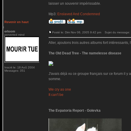
laisser un souvenir impérissable.
Mp3:
Enslaved And Condemned
Revenir en haut
erloom
Posté le: Dim Nov 06, 2005 9:42 pm
Sujet du message:
perverted mind
Aller, ajoutons trois autres albums fort intéressants,
The Old Dead Tree - The namelesse disease
Inscrit le: 18 Aoû 2004
Messages: 351
J'avais déjà vu ce groupe français sur ce forum il y
somme.
We cry as one
It can't be
The Evpatoria Report - Golevka