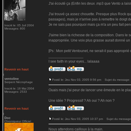
J'ai écouté ça (Enfin les deux .mp3 que Vento a laiss
J'ai trouvé ça assez chouette. Presque plus Rock q
passages), mais je n'arrive pas à remettre le doigt
Je ne sais pas pourquoi mais ça m'a un peu fait pens
Inscrit le: 05 Juil 2004
Messages: 800
J'aime bien la richesse de la composition. Dans le se
inappropriée. Une voix plus grasse aurait donné un 
[Ps : Mon petit Ventounet, ne serait-il pas approprié
_________________
I see faith in your eyes... lalaaaa
Revenir en haut
ventoline
Posté le: Jeu Nov 03, 2005 9:56 pm
Sujet du message:
Serpent Nécrophage
Inscrit le: 16 Mai 2004
Ouais mais j'ai peur de lancer une émeute en le pla
Messages: 2533
Une idée ? Progressif ? Ah oui ? Ah non ?
Revenir en haut
Doc
Posté le: Jeu Nov 03, 2005 10:37 pm
Sujet du message
Chroniqueur Officiel
Nous attendons cailloux à la main.