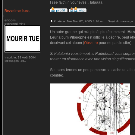
I see faith in your eyes... lalaaaa
Revenir en haut
erloom
Posté le: Mer Nov 02, 2005 8:16 am
Sujet du message:
perverted mind
Un autre groupe qui m'a plutôt plu récemment :
Man
Leur album
Vilosophe
est difficile à décrire, peut
décrivant cet album (
Obskure
pour ne pas le citer) :
Si Katatonia vous émeut, si Radiohead vous surprend,
Inscrit le: 18 Aoû 2004
rentrer en résonance avec une vision singulièrement
Messages: 351
Sous ces termes un peu pompeux se cache un album fo
comble).