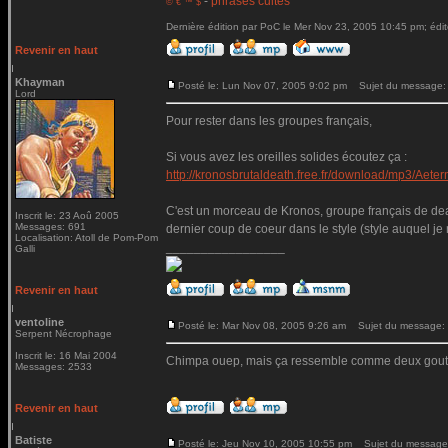
-
phrases cultes
© € ™ $
Dernière édition par PoC le Mer Nov 23, 2005 10:45 pm; édit
Revenir en haut
Khayman
Posté le: Lun Nov 07, 2005 9:02 pm
Sujet du message:
Lord
Pour rester dans les groupes français,
Si vous avez les oreilles solides écoutez ça :
http://kronosbrutaldeath.free.fr/download/mp3/Ae
C'est un morceau de Kronos, groupe français de deat
Inscrit le: 23 Aoû 2005
Messages: 691
dernier coup de coeur dans le style (style auquel je 
Localisation: Atoll de Pom-Pom
_________________
Galli
Revenir en haut
ventoline
Posté le: Mar Nov 08, 2005 9:26 am
Sujet du message:
Serpent Nécrophage
Inscrit le: 16 Mai 2004
Chimpa ouep, mais ça ressemble comme deux gouttes
Messages: 2533
Revenir en haut
Batiste
Posté le: Jeu Nov 10, 2005 10:55 pm
Sujet du message