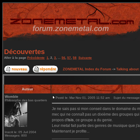
Découvertes
Aller à la page
Précédente
1
,
2
,
3
, ...
56
,
57
,
58
Suivante
ZONEMETAL Index du Forum
->
Talking about
Auteur
Womble
Posté le: Mar Nov 01, 2005 11:52 am
Sujet du message
Philosophe des bas quartiers
Je ne sais pas si mon conseil dans le domaine du m
mec qui ne connaît pas un dixième des groupes qui p
propos d'
Isis
, ce groupe a du genie.
Leur metal fait partie des genres de musique que j'ai
Maintenant je profite...
Inscrit le: 05 Juil 2004
Messages: 800
_________________