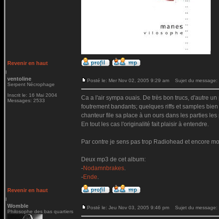
Revenir en haut
ventoline
Posté le: Mer Nov 02, 2005 9:29 am
Sujet du message:
Serpent Nécrophage
Inscrit le: 16 Mai 2004
Ca a l'air sympa ouais. De très bon trucs, d'autre u
Messages: 2533
foutrement bandants; quelques riffs et samples bien 
chanteur file sa place à un ours dans les parties les
En tout les cas l'originalité fait plaisir à entendre.
Par contre je sens pas trop Radiohead et encore mo
Deux mp3 de cet album:
-
Nodamnbrakes
.
-
Ende
.
Revenir en haut
Womble
Posté le: Jeu Nov 03, 2005 9:46 pm
Sujet du message:
Philosophe des bas quartiers