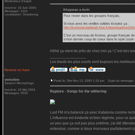
Modérateur d'esprit
Inscrit le: 19 Juin 2004
Khayman a écrit:
Messages: 1241
Localisation: Strasbourg
Pour rester dans les groupes français,
Si vous avez les oreilles solides écoutez ça :
http://kronosbrutaldeath.free.fr/download/mp3
C'est un morceau de Kronos, groupe français de d
s'mon dernier coup de coeur dans le style (style 
Héhé ça vient de près de chez moi ça ! C'est des bons
_________________
Les blasts les plus courts sont toujours les meilleurs
Revenir en haut
ventoline
Posté le: Dim Nov 13, 2005 1:18 pm
Sujet du message:
Serpent Nécrophage
Inscrit le: 16 Mai 2004
Rapture - Songs for the withering
Messages: 2533
Last FM m'a balancé ça avec Katatonia comme rech
L'influence est évidente et bien digérée, pour ce que
un peu que ça soit pas plus extrême, j'ai été littera
entendue; comme si deux morceaux parfaitement co