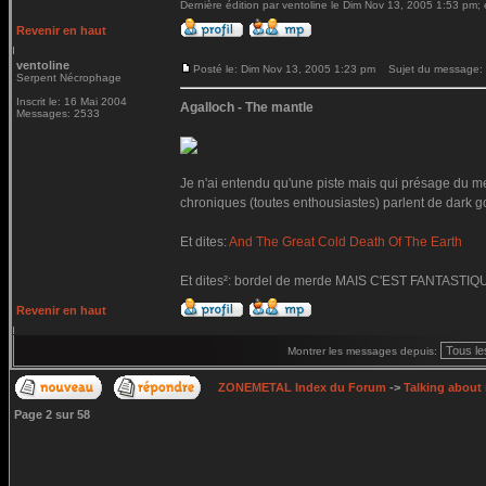
Dernière édition par ventoline le Dim Nov 13, 2005 1:53 pm; é
Revenir en haut
ventoline
Posté le: Dim Nov 13, 2005 1:23 pm
Sujet du message:
Serpent Nécrophage
Inscrit le: 16 Mai 2004
Agalloch - The mantle
Messages: 2533
Je n'ai entendu qu'une piste mais qui présage du mei
chroniques (toutes enthousiastes) parlent de dark go
Et dites:
And The Great Cold Death Of The Earth
Et dites²: bordel de merde MAIS C'EST FANTASTIQ
Revenir en haut
Montrer les messages depuis:
ZONEMETAL Index du Forum
->
Talking about
Page
2
sur
58