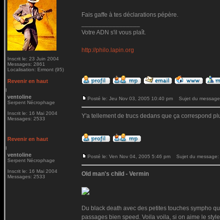
Fais gaffe à tes déclarations pépère.
_________________
Votre ADN s'il vous plaît.
http://philo.lapin.org
Inscrit le: 23 Juin 2004
Messages: 2861
Localisation: Ermont (95)
Revenir en haut
ventoline
Posté le: Jeu Nov 03, 2005 10:40 pm
Sujet du message
Serpent Nécrophage
Inscrit le: 16 Mai 2004
Y'a tellement de trucs dedans que ça correspond plus
Messages: 2533
Revenir en haut
ventoline
Posté le: Ven Nov 04, 2005 5:46 pm
Sujet du message:
Serpent Nécrophage
Inscrit le: 16 Mai 2004
Old man's child - Vermin
Messages: 2533
Du black death avec des petites touches sympho qu
passages bien speed. Voila voila, si on aime le styl