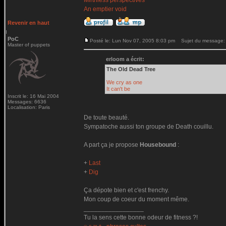
Mirthless perspectives
An emptier void
Revenir en haut
PoC
Posté le: Lun Nov 07, 2005 8:03 pm
Sujet du message:
Master of puppets
erloom a écrit:
The Old Dead Tree
We cry as one
It can't be
Inscrit le: 16 Mai 2004
Messages: 6636
Localisation: Paris
De toute beauté.
Sympatoche aussi ton groupe de Death couillu.
A part ça je propose
Housebound
:
+
Last
+
Dig
Ça dépote bien et c'est frenchy.
Mon coup de coeur du moment même.
_________________
Tu la sens cette bonne odeur de fitness ?!