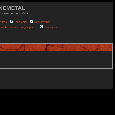
NEMETAL
fuckers since 2004 +
mbres
ZoneMetal
S'enregistrer
 vérifier ses messages privés
Connexion