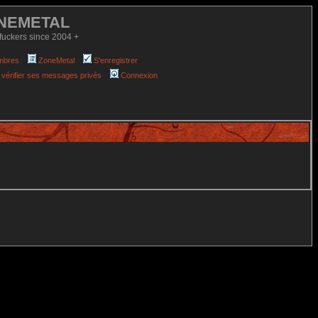
NEMETAL
fuckers since 2004 +
mbres
ZoneMetal
S'enregistrer
 vérifier ses messages privés
Connexion