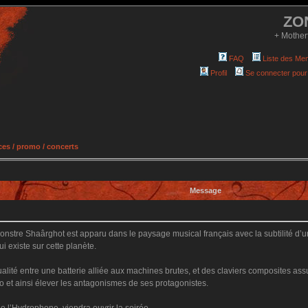
ZO
+ Mother
FAQ
Liste des Me
Profil
Se connecter pour
es / promo / concerts
Message
nstre Shaârghot est apparu dans le paysage musical français avec la subtilité d’
i existe sur cette planète.
alité entre une batterie alliée aux machines brutes, et des claviers composites ass
o et ainsi élever les antagonismes de ses protagonistes.