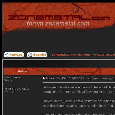
ZONEMETAL Index du Forum
->
Petites annonc
Auteur
L'Echonova
Posté le: Mar Fév 15, 2022 6:02 pm
Sujet du message:
Newby
Débarqué tout droit de son monde cyber–punk, le mo
Inscrit le: 12 Avr 2012
Messages: 7
organiser une immense fête et à dynamiter tout ce qu
Musicalement, FauxX c'est la nature véloce d’une du
celle d'explorer les voies sombres qui animent le du