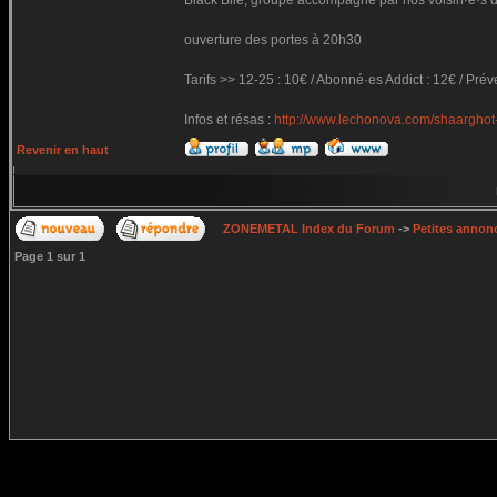
Black Bile, groupe accompagné par nos voisin·e·s de
ouverture des portes à 20h30
Tarifs >> 12-25 : 10€ / Abonné·es Addict : 12€ / Prév
Infos et résas :
http://www.lechonova.com/shaarghot-
Revenir en haut
ZONEMETAL Index du Forum
->
Petites annonc
Page
1
sur
1