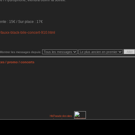
 l’Hydrophone, viendra ouvrir la soirée.
ente : 15€ / Sur place : 17€
fauxx-black-bile-concert-910.html
Montrer les messages depuis:
es / promo / concerts