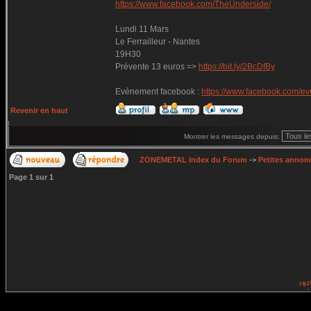
https://www.facebook.com/TheUnderside/
Lundi 11 Mars
Le Ferrailleur - Nantes
19H30
Prévente 13 euros =>
https://bit.ly/2BcDfBy
Evènement facebook :
https://www.facebook.com/e
Revenir en haut
Montrer les messages depuis:
ZONEMETAL Index du Forum
->
Petites annonc
Page
1
sur
1