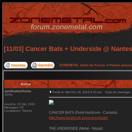
[11/03] Cancer Bats + Underside @ Nante
ZONEMETAL Index du Forum
->
Petites annonc
Auteur
syndicateofnoise
Posté le: Mar Fév 19, 2019 6:52 pm
Sujet du message: [
Junky
Inscrit le: 22 Déc 2010
Messages: 60
Localisation: Nantes
CANCER BATS (Punk Hardcore - Canada)
http://www.facebook.com/cancerbats/
THE UNDERSIDE (Metal - Népal)