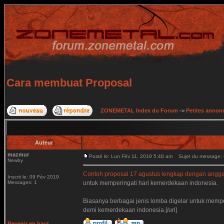
Cara membuat Proposal
ZONEMETAL Index du Forum
->
Petites annonc
Auteur
mazmur
Posté le: Lun Fév 11, 2019 5:48 am
Sujet du message: 
Newby
Contoh proposal 17 agustus lengkap dengan angga
Inscrit le: 09 Fév 2019
Messages: 1
untuk memperingati hari kemerdekaan indonesia.
Biasanya berbagai jenis lomba digelar untuk memp
demi kemerdekaan indonesia.[/url]
Revenir en haut