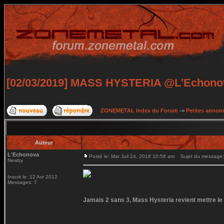
[02/03/2019] MASS HYSTERIA @L'Echonov
ZONEMETAL Index du Forum
->
Petites annonc
Auteur
L'Echonova
Posté le: Mar Juil 24, 2018 10:58 am
Sujet du message:
Newby
Inscrit le: 12 Avr 2012
Messages: 7
Jamais 2 sans 3, Mass Hysteria revient mettre l