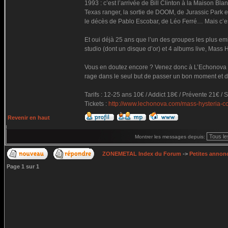
1993 : c’est l’arrivée de Bill Clinton à la Maison Bl
Texas ranger, la sortie de DOOM, de Jurassic Park 
le décès de Pablo Escobar, de Léo Ferré… Mais c’e
Et oui déjà 25 ans que l’un des groupes les plus e
studio (dont un disque d’or) et 4 albums live, Mass 
Vous en doutez encore ? Venez donc à L’Echonova le
rage dans le seul but de passer un bon moment et de
Tarifs : 12-25 ans 10€ / Addict 18€ / Prévente 21€ / 
Tickets :
http://www.lechonova.com/mass-hysteria-c
Revenir en haut
Montrer les messages depuis:
ZONEMETAL Index du Forum
->
Petites annonc
Page
1
sur
1