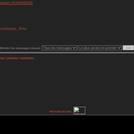
appleton-2526052018/
.com/assoc_fhmc
Montrer les messages depuis:
es / promo / concerts