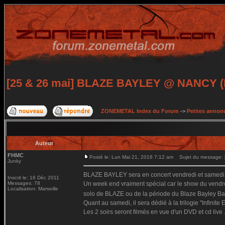
[25 & 26 mai] BLAZE BAYLEY @ NANCY (DV
ZONEMETAL Index du Forum
->
Petites annonc
Auteur
FHMC
Posté le: Lun Mai 21, 2018 7:12 am
Sujet du message: 
Junky
BLAZE BAYLEY sera en concert vendredi et samedi 
Inscrit le: 16 Déc 2011
Messages: 78
Un week end vraiment spécial car le show du vendredi
Localisation: Marseille
solo de BLAZE ou de la période du Blaze Bayley Ban
Quant au samedi, il sera dédié à la trilogie "Infinite
Les 2 soirs seront filmés en vue d'un DVD et cd live 