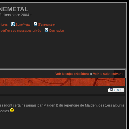
NEMETAL
fuckers since 2004 +
mbres
ZoneMetal
S'enregistrer
 vérifier ses messages privés
Connexion
Voir le sujet précédent
::
Voir le sujet suivant
oués (dont certains jamais par Maiden !) du répertoire de Maiden, des 1ers albums
goodies