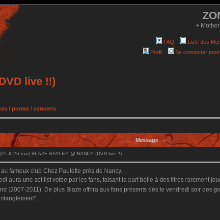
ZO
+ Mother
FAQ
Liste des Me
Profil
Se connecter pour
D live !!)
es / promo / concerts
Message
[25 & 26 mai] BLAZE BAYLEY @ NANCY (DVD live !!)
au fameux club Chez Paulette près de Nancy.
 aura une set list votée par les fans, faisant la part belle à des titres rarement j
d (2007-2011). De plus Blaze offrira aux fans présents dès le vendredi soir des 
 Entanglement".
.