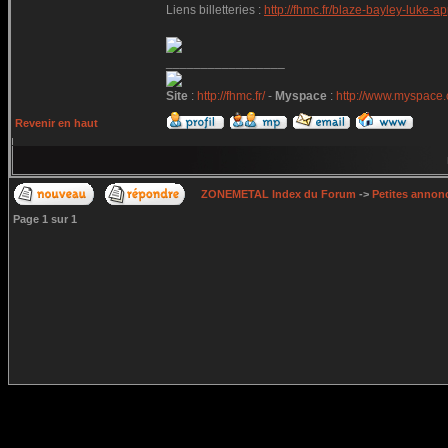
Liens billetteries :
http://fhmc.fr/blaze-bayley-luke-
_________________
Site
:
http://fhmc.fr/
-
Myspace
:
http://www.myspace
Revenir en haut
ZONEMETAL Index du Forum
->
Petites annonc
Page
1
sur
1