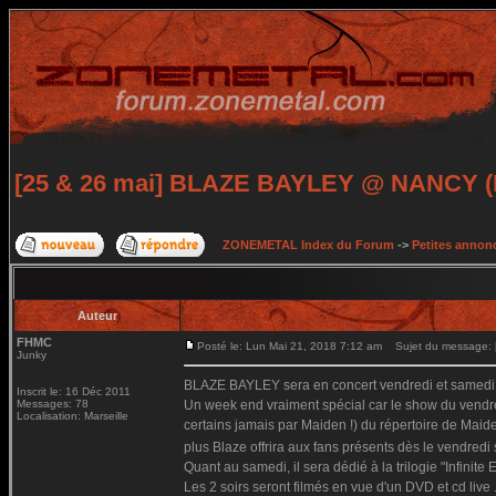
[25 & 26 mai] BLAZE BAYLEY @ NANCY (DV
ZONEMETAL Index du Forum
->
Petites annonc
Auteur
FHMC
Posté le: Lun Mai 21, 2018 7:12 am
Sujet du message: 
Junky
BLAZE BAYLEY sera en concert vendredi et samedi 
Inscrit le: 16 Déc 2011
Messages: 78
Un week end vraiment spécial car le show du vendredi 
Localisation: Marseille
certains jamais par Maiden !) du répertoire de Mai
plus Blaze offrira aux fans présents dès le vendredi
Quant au samedi, il sera dédié à la trilogie "Infinite
Les 2 soirs seront filmés en vue d'un DVD et cd live 