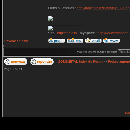
Liens billetteries :
http://fhmc.fr/blaze-bayley-luke-
_________________
Site
:
http://fhmc.fr/
-
Myspace
:
http://www.myspace
Revenir en haut
Montrer les messages depuis:
ZONEMETAL Index du Forum
->
Petites annonc
Page
1
sur
1