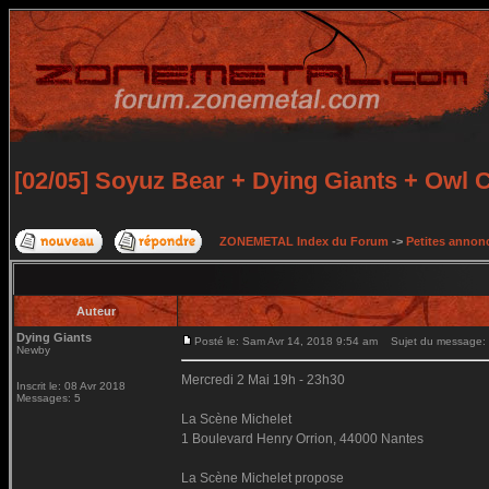
[02/05] Soyuz Bear + Dying Giants + Owl
ZONEMETAL Index du Forum
->
Petites annonc
Auteur
Dying Giants
Posté le: Sam Avr 14, 2018 9:54 am
Sujet du message: [
Newby
Mercredi 2 Mai 19h - 23h30
Inscrit le: 08 Avr 2018
Messages: 5
La Scène Michelet
1 Boulevard Henry Orrion, 44000 Nantes
La Scène Michelet propose