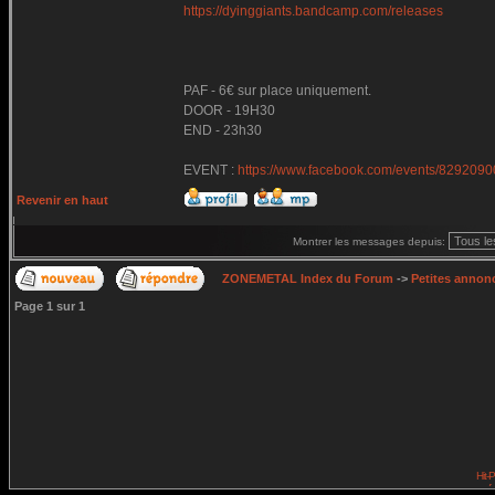
https://dyinggiants.bandcamp.com/releases
PAF - 6€ sur place uniquement.
DOOR - 19H30
END - 23h30
EVENT :
https://www.facebook.com/events/829209
Revenir en haut
Montrer les messages depuis:
ZONEMETAL Index du Forum
->
Petites annonc
Page
1
sur
1