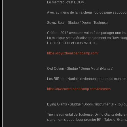
Le mercredi c'est DOOM.
Avec au menu de la fraîcheur Toulousaine saupoudré
Soyuz Bear - Sludge / Doom - Toulouse
Créé en 2012 avec une volonté de partager une ima
La musique se matérialisa rapidement en Raw sludge e
EYEHATEGOD et IRON WITCH.
https://soyuzbear.bandcamp.com/
Owl Coven - Sludge / Doom Metal (Nantes)
Les Riff Lord Nantais reviennent pour nous montrer q
https://owlcoven.bandcamp.com/releases
Dying Giants - Sludge / Doom / Instrumental - Toulo
Trio instrumental de Toulouse, Dying Giants délivre u
clairement sludge. Leur premier EP - Tales of Giants