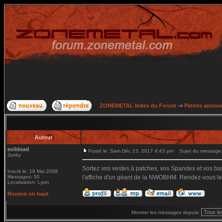
ZONEMETAL Index du Forum
->
Petites annonc
Auteur
evildead
Posté le: Sam Déc 23, 2017 4:43 pm
Sujet du message
Junky
Sortez vos vestes à patches, vos Spandex et vos bas
Inscrit le: 19 Mai 2008
Messages: 50
l'affiche d'un géant de la NWOBHM. Rendez-vous le 
Localisation: Lyon
Revenir en haut
Montrer les messages depuis: