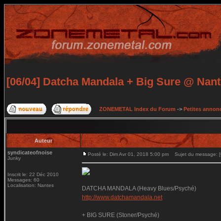
[06/04] Datcha Mandala + Big Sure @ Nan
ZONEMETAL Index du Forum
->
Petites annonc
Auteur
syndicateofnoise
Posté le: Dim Avr 01, 2018 5:00 pm
Sujet du message: [
Junky
Inscrit le: 22 Déc 2010
Messages: 60
Localisation: Nantes
DATCHA MANDALA (Heavy Blues/Psyché)
http://www.datchamandala.net
+ BIG SURE (Stoner/Psyché)