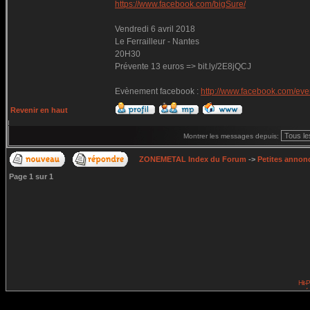
https://www.facebook.com/bigSure/
Vendredi 6 avril 2018
Le Ferrailleur - Nantes
20H30
Prévente 13 euros => bit.ly/2E8jQCJ
Evènement facebook :
http://www.facebook.com/ev
Revenir en haut
Montrer les messages depuis:
ZONEMETAL Index du Forum
->
Petites annonc
Page
1
sur
1