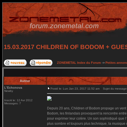
15.03.2017 CHILDREN OF BODOM + GUES
ZONEMETAL Index du Forum
->
Petites annonc
Auteur
L'Echonova
Posté le: Lun Jan 23, 2017 11:52 am
Sujet du message
Newby
Inscrit le: 12 Avr 2012
Messages: 7
Depuis 20 ans, Children of Bodom propage un vent g
Bodom, les finlandais provoquent la rencontre entr
pour exprimer leur colère. Un son sophistiqué que l
plus sombre et toujours plus technique, la musiqu