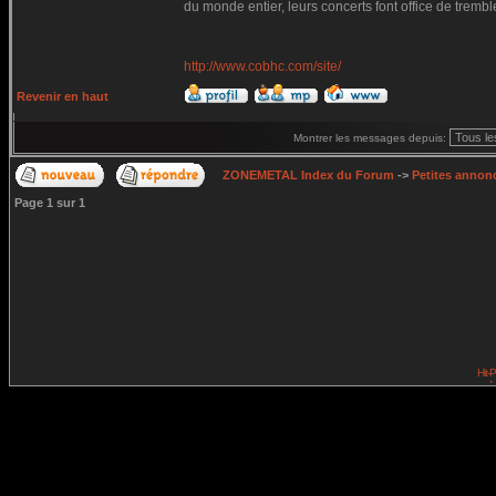
du monde entier, leurs concerts font office de trem
http://www.cobhc.com/site/
Revenir en haut
Montrer les messages depuis:
ZONEMETAL Index du Forum
->
Petites annonc
Page
1
sur
1