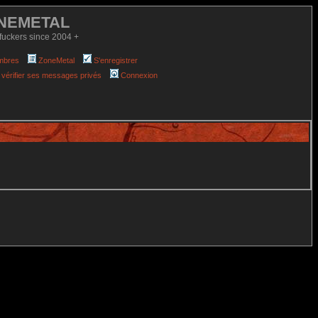
NEMETAL
fuckers since 2004 +
mbres
ZoneMetal
S'enregistrer
 vérifier ses messages privés
Connexion