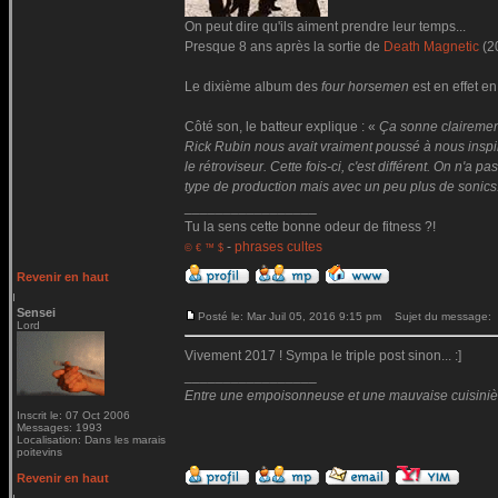
On peut dire qu'ils aiment prendre leur temps...
Presque 8 ans après la sortie de
Death Magnetic
(2
Le dixième album des
four horsemen
est en effet en
Côté son, le batteur explique : «
Ça sonne clairemen
Rick Rubin nous avait vraiment poussé à nous inspire
le rétroviseur. Cette fois-ci, c'est différent. On n'
type de production mais avec un peu plus de sonics
_________________
Tu la sens cette bonne odeur de fitness ?!
-
phrases cultes
© € ™ $
Revenir en haut
Sensei
Posté le: Mar Juil 05, 2016 9:15 pm
Sujet du message:
Lord
Vivement 2017 ! Sympa le triple post sinon... :]
_________________
Entre une empoisonneuse et une mauvaise cuisinière 
Inscrit le: 07 Oct 2006
Messages: 1993
Localisation: Dans les marais
poitevins
Revenir en haut