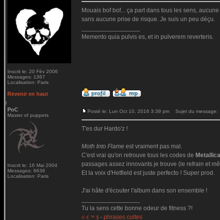
Mouais bof bof... ça part dans tous les sens, aucune c
sans aucune prise de risque. Je suis un peu déçu.
_________________
Memento quia pulvis es, et in pulverem reverteris.
Inscrit le: 20 Fév 2006
Messages: 1367
Localisation: Paris
Revenir en haut
PoC
Posté le: Lun Oct 10, 2016 3:39 pm
Sujet du message:
Master of puppets
T'es dur Hardo'z !
Moth Into Flame
est vraiment pas mal.
C'est vrai qu'on retrouve tous les codes de
Metallic
passages assez innovants je trouve (le refrain et mê
Inscrit le: 16 Mai 2004
Messages: 6636
Et la voix d'Hetfield est juste perfecto ! Super prod.
Localisation: Paris
J'ai hâte d'écouter l'album dans son ensemble !
_________________
Tu la sens cette bonne odeur de fitness ?!
-
phrases cultes
© € ™ $