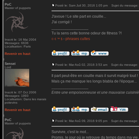
PoC
Posté le: Sam Juil 30, 2016 1:05 pm
Sujet du message:
Master of puppets
J'avoue ! Le site part en couille...
J'ai corrigé !
_________________
Tu la sens cette bonne odeur de fitness ?!
-
phrases cultes
© € ™ $
Inscrit le: 16 Mai 2004
Messages: 6636
Localisation: Paris
Revenir en haut
Sensei
Posté le: Mar Aoû 02, 2016 3:53 am
Sujet du message:
Lord
Il part peut-être en couille mais il survit malgré tout !
Mais ça me manque les longs blabla de l'époque...
_________________
Entre une empoisonneuse et une mauvaise cuisinière 
Inscrit le: 07 Oct 2006
Messages: 1993
Localisation: Dans les marais
poitevins
Revenir en haut
PoC
Posté le: Mar Aoû 09, 2016 9:05 pm
Sujet du message:
Master of puppets
Survivre, c'est le mot...
Promis, le jour où je retrouve du temps dans ma vie,