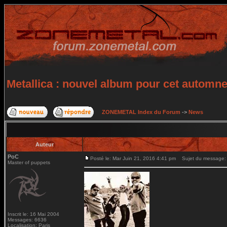
Metallica : nouvel album pour cet automn
ZONEMETAL Index du Forum
->
News
Auteur
PoC
Posté le: Mar Juin 21, 2016 4:41 pm
Sujet du message: M
Master of puppets
Inscrit le: 16 Mai 2004
Messages: 6636
Localisation: Paris