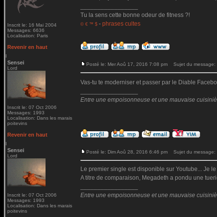
_________________
Tu la sens cette bonne odeur de fitness ?!
-
phrases cultes
© € ™ $
Inscrit le: 16 Mai 2004
Messages: 6636
Localisation: Paris
Revenir en haut
Sensei
Posté le: Mer Aoû 17, 2016 7:08 pm
Sujet du message:
Lord
Vas-tu te moderniser et passer par le Diable Fac
_________________
Entre une empoisonneuse et une mauvaise cuisinière 
Inscrit le: 07 Oct 2006
Messages: 1993
Localisation: Dans les marais
poitevins
Revenir en haut
Sensei
Posté le: Dim Aoû 28, 2016 6:46 pm
Sujet du message:
Lord
Le premier single est disponible sur Youtube... Je le
A titre de comparaison, Megadeth a pondu une tueri
_________________
Entre une empoisonneuse et une mauvaise cuisinière 
Inscrit le: 07 Oct 2006
Messages: 1993
Localisation: Dans les marais
poitevins