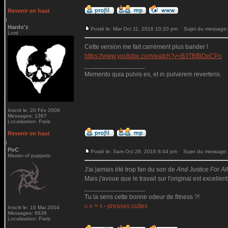
Revenir en haut
Hardo'z
Posté le: Mar Oct 11, 2016 10:20 pm
Sujet du message:
Lord
Cette version me fait carrément plus bander !
https://www.youtube.com/watch?v=B3TBfBDeCPo
_________________
Memento quia pulvis es, et in pulverem reverteris.
Inscrit le: 20 Fév 2006
Messages: 1367
Localisation: Paris
Revenir en haut
PoC
Posté le: Sam Oct 29, 2016 8:44 pm
Sujet du message:
Master of puppets
J'ai jamais été trop fan du son de
And Justice For All.
Mais j'avoue que le travail sur l'original est excellent
_________________
Tu la sens cette bonne odeur de fitness ?!
-
phrases cultes
© € ™ $
Inscrit le: 16 Mai 2004
Messages: 6636
Localisation: Paris