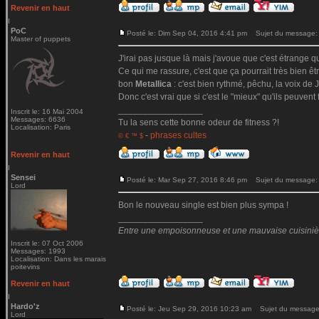
Revenir en haut
PoC
Posté le: Dim Sep 04, 2016 4:41 pm
Sujet du message:
Master of puppets
J'irai pas jusque là mais j'avoue que c'est étrange qu
Ce qui me rassure, c'est que ça pourrait très bien ê
bon
Metallica
: c'est bien rythmé, pêchu, la voix de Ja
Donc c'est vrai que si c'est le "mieux" qu'ils peuvent 
_________________
Inscrit le: 16 Mai 2004
Messages: 6636
Tu la sens cette bonne odeur de fitness ?!
Localisation: Paris
-
phrases cultes
© € ™ $
Revenir en haut
Sensei
Posté le: Mar Sep 27, 2016 8:46 pm
Sujet du message:
Lord
Bon le nouveau single est bien plus sympa !
_________________
Entre une empoisonneuse et une mauvaise cuisinière 
Inscrit le: 07 Oct 2006
Messages: 1993
Localisation: Dans les marais
poitevins
Revenir en haut
Hardo'z
Posté le: Jeu Sep 29, 2016 10:23 am
Sujet du message
Lord