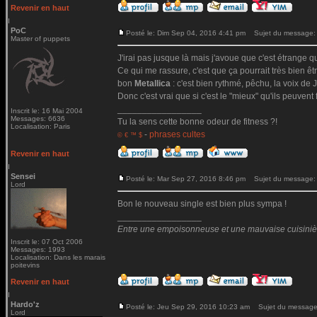
Revenir en haut
PoC
Posté le: Dim Sep 04, 2016 4:41 pm
Sujet du message:
Master of puppets
J'irai pas jusque là mais j'avoue que c'est étrange qu
Ce qui me rassure, c'est que ça pourrait très bien ê
bon
Metallica
: c'est bien rythmé, pêchu, la voix de Ja
Donc c'est vrai que si c'est le "mieux" qu'ils peuvent 
_________________
Inscrit le: 16 Mai 2004
Messages: 6636
Tu la sens cette bonne odeur de fitness ?!
Localisation: Paris
-
phrases cultes
© € ™ $
Revenir en haut
Sensei
Posté le: Mar Sep 27, 2016 8:46 pm
Sujet du message:
Lord
Bon le nouveau single est bien plus sympa !
_________________
Entre une empoisonneuse et une mauvaise cuisinière 
Inscrit le: 07 Oct 2006
Messages: 1993
Localisation: Dans les marais
poitevins
Revenir en haut
Hardo'z
Posté le: Jeu Sep 29, 2016 10:23 am
Sujet du message
Lord