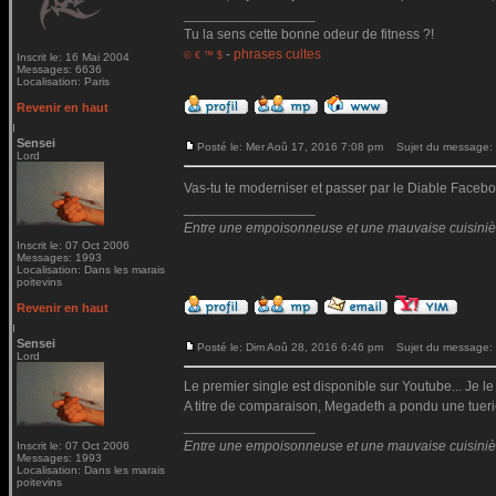
_________________
Tu la sens cette bonne odeur de fitness ?!
-
phrases cultes
© € ™ $
Inscrit le: 16 Mai 2004
Messages: 6636
Localisation: Paris
Revenir en haut
Sensei
Posté le: Mer Aoû 17, 2016 7:08 pm
Sujet du message:
Lord
Vas-tu te moderniser et passer par le Diable Fac
_________________
Entre une empoisonneuse et une mauvaise cuisinière 
Inscrit le: 07 Oct 2006
Messages: 1993
Localisation: Dans les marais
poitevins
Revenir en haut
Sensei
Posté le: Dim Aoû 28, 2016 6:46 pm
Sujet du message:
Lord
Le premier single est disponible sur Youtube... Je le
A titre de comparaison, Megadeth a pondu une tueri
_________________
Entre une empoisonneuse et une mauvaise cuisinière 
Inscrit le: 07 Oct 2006
Messages: 1993
Localisation: Dans les marais
poitevins