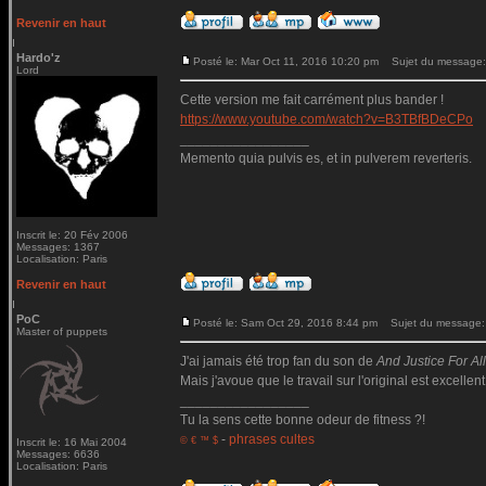
Revenir en haut
Hardo'z
Posté le: Mar Oct 11, 2016 10:20 pm
Sujet du message:
Lord
Cette version me fait carrément plus bander !
https://www.youtube.com/watch?v=B3TBfBDeCPo
_________________
Memento quia pulvis es, et in pulverem reverteris.
Inscrit le: 20 Fév 2006
Messages: 1367
Localisation: Paris
Revenir en haut
PoC
Posté le: Sam Oct 29, 2016 8:44 pm
Sujet du message:
Master of puppets
J'ai jamais été trop fan du son de
And Justice For All.
Mais j'avoue que le travail sur l'original est excellent
_________________
Tu la sens cette bonne odeur de fitness ?!
-
phrases cultes
© € ™ $
Inscrit le: 16 Mai 2004
Messages: 6636
Localisation: Paris