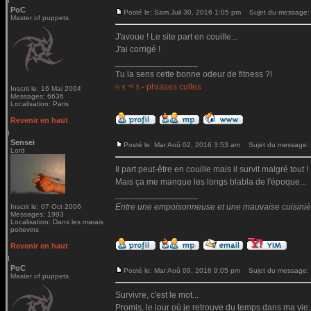
PoC
Posté le: Sam Juil 30, 2016 1:05 pm
Sujet du message:
Master of puppets
J'avoue ! Le site part en couille...
J'ai corrigé !
_________________
Tu la sens cette bonne odeur de fitness ?!
-
phrases cultes
© € ™ $
Inscrit le: 16 Mai 2004
Messages: 6636
Localisation: Paris
Revenir en haut
Sensei
Posté le: Mar Aoû 02, 2016 3:53 am
Sujet du message:
Lord
Il part peut-être en couille mais il survit malgré tout !
Mais ça me manque les longs blabla de l'époque...
_________________
Entre une empoisonneuse et une mauvaise cuisinière 
Inscrit le: 07 Oct 2006
Messages: 1993
Localisation: Dans les marais
poitevins
Revenir en haut
PoC
Posté le: Mar Aoû 09, 2016 9:05 pm
Sujet du message:
Master of puppets
Survivre, c'est le mot...
Promis, le jour où je retrouve du temps dans ma vie,