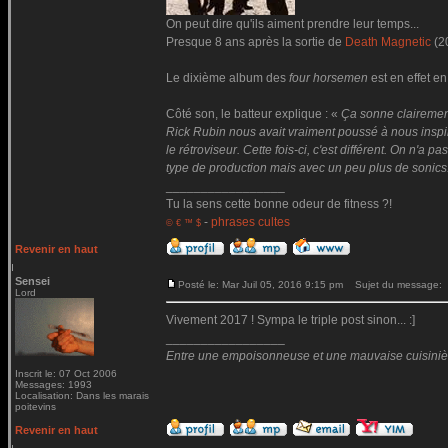
On peut dire qu'ils aiment prendre leur temps...
Presque 8 ans après la sortie de
Death Magnetic
(2
Le dixième album des
four horsemen
est en effet en
Côté son, le batteur explique : «
Ça sonne clairemen
Rick Rubin nous avait vraiment poussé à nous inspire
le rétroviseur. Cette fois-ci, c'est différent. On n'
type de production mais avec un peu plus de sonics
_________________
Tu la sens cette bonne odeur de fitness ?!
-
phrases cultes
© € ™ $
Revenir en haut
Sensei
Posté le: Mar Juil 05, 2016 9:15 pm
Sujet du message:
Lord
Vivement 2017 ! Sympa le triple post sinon... :]
_________________
Entre une empoisonneuse et une mauvaise cuisinière 
Inscrit le: 07 Oct 2006
Messages: 1993
Localisation: Dans les marais
poitevins
Revenir en haut