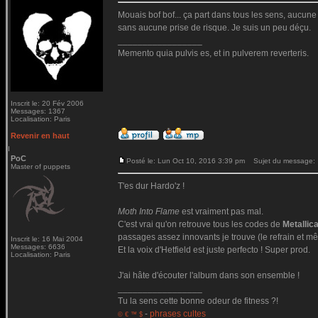
Mouais bof bof... ça part dans tous les sens, aucune c
sans aucune prise de risque. Je suis un peu déçu.
_________________
Memento quia pulvis es, et in pulverem reverteris.
Inscrit le: 20 Fév 2006
Messages: 1367
Localisation: Paris
Revenir en haut
PoC
Posté le: Lun Oct 10, 2016 3:39 pm
Sujet du message:
Master of puppets
T'es dur Hardo'z !
Moth Into Flame
est vraiment pas mal.
C'est vrai qu'on retrouve tous les codes de
Metallic
passages assez innovants je trouve (le refrain et mê
Inscrit le: 16 Mai 2004
Messages: 6636
Et la voix d'Hetfield est juste perfecto ! Super prod.
Localisation: Paris
J'ai hâte d'écouter l'album dans son ensemble !
_________________
Tu la sens cette bonne odeur de fitness ?!
-
phrases cultes
© € ™ $