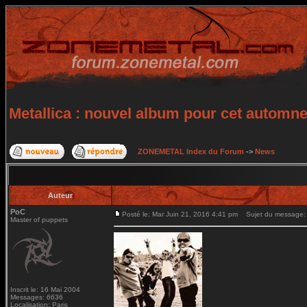
Metallica : nouvel album pour cet automn
ZONEMETAL Index du Forum
->
News
Auteur
PoC
Posté le: Mar Juin 21, 2016 4:41 pm
Sujet du message: M
Master of puppets
Inscrit le: 16 Mai 2004
Messages: 6636
Localisation: Paris