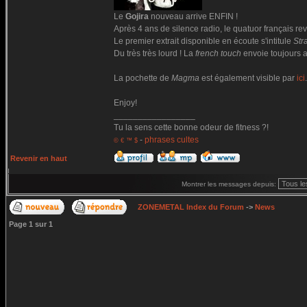
Le
Gojira
nouveau arrive ENFIN !
Après 4 ans de silence radio, le quatuor français r
Le premier extrait disponible en écoute s'intitule
Str
Du très très lourd ! La
french touch
envoie toujours a
La pochette de
Magma
est également visible par
ici
.
Enjoy!
_________________
Tu la sens cette bonne odeur de fitness ?!
-
phrases cultes
© € ™ $
Revenir en haut
Montrer les messages depuis:
ZONEMETAL Index du Forum
->
News
Page
1
sur
1