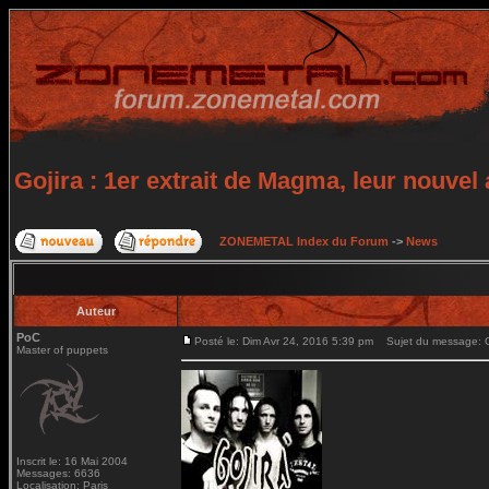
Gojira : 1er extrait de Magma, leur nouvel
ZONEMETAL Index du Forum
->
News
Auteur
PoC
Posté le: Dim Avr 24, 2016 5:39 pm
Sujet du message: Goj
Master of puppets
Inscrit le: 16 Mai 2004
Messages: 6636
Localisation: Paris