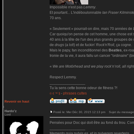
Impossible n'est pas
Lemmy
.
Et pourtant... L'indéboulonnable
Ian Fraser Kilminst
70 ans.
« Seulement » pourrait-on dire, mais 70 années de
Car quoiqu'on pense de cet homme, une chose est sûre
40 ans à la tête de l'un des plus grands groupes de 
de
drugs
(a lot!) et de fuckin'
Rock'n'Roll
, ça cogne.
Mais le papy, fan inconditionnel des
Beatles
, ex-ro
Ironie de la vie, il aura fallu un cancer "ordinaire"
«
We are Motörhead and we play rock’n’roll, all righ
Respect Lemmy.
_________________
Tu la sens cette bonne odeur de fitness ?!
-
phrases cultes
© € ™ $
Revenir en haut
Hardo'z
Posté le: Mer Déc 30, 2015 12:13 pm
Sujet du message
Lord
Pensées pour Doc qui doit être au fond du trou. 
_________________
Memento quia pulvis es, et in pulverem reverteris.