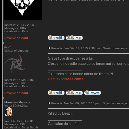
Inscrit le: 20 Fév 2006
Messages: 1367
Localisation: Paris
Revenir en haut
PoC
Posté le: Jeu Déc 31, 2015 2:38 pm
Sujet du message:
Master of puppets
Grave ! J'ai direct pensé à lui.
C'est une nouvelle page de ce forum qui se tourne...
_________________
Tu la sens cette bonne odeur de fitness ?!
-
phrases cultes
© € ™ $
Inscrit le: 16 Mai 2004
Messages: 6636
Localisation: Paris
Revenir en haut
MonsieurMaurice
Posté le: Mer Jan 06, 2016 7:14 pm
Sujet du message:
Vieux.Sénile.Dilat
Killed by Death.
_________________
Inscrit le: 27 Oct 2005
Capitaine de soirée.
Messages: 230
Localisation: Deep South