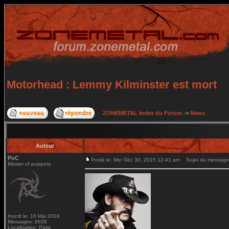
Motorhead : Lemmy Kilminster est mort
ZONEMETAL Index du Forum
->
News
Auteur
PoC
Posté le: Mer Déc 30, 2015 12:41 am
Sujet du message: 
Master of puppets
Inscrit le: 16 Mai 2004
Messages: 6636
Localisation: Paris