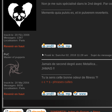
Non je me suis spécialisé dans le 2nd degré. Par contr
_________________
Memento quia pulvis es, et in pulverem reverteris.
Inscrit le: 20 Fév 2006
Messages: 1367
Localisation: Paris
Revenir en haut
PoC
Posté le: Sam Avr 02, 2016 11:28 am
Sujet du message
Master of puppets
Jamais de second degré avec Metallica...
JAMAIS !!
_________________
Tu la sens cette bonne odeur de fitness ?!
-
phrases cultes
© € ™ $
Inscrit le: 16 Mai 2004
Messages: 6636
Localisation: Paris
Revenir en haut
ZONEMETAL Index du Forum
->
News