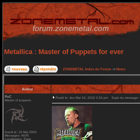
Metallica : Master of Puppets for ever
ZONEMETAL Index du Forum
->
News
Auteur
PoC
Posté le: Jeu Mar 24, 2016 2:54 pm
Sujet du message: Me
Master of puppets
Inscrit le: 16 Mai 2004
Messages: 6636
Localisation: Paris