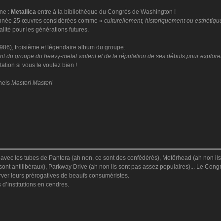
ne :
Metallica
entre à la bibliothèque du Congrès de Washington !
 année 25 œuvres considérées comme «
culturellement, historiquement ou esthétiq
lité pour les générations futures.
986), troisième et légendaire album du groupe.
ment du groupe du heavy-metal violent et de la réputation de ses débuts pour explor
tation si vous le voulez bien !
rnels
Master! Master!
t avec les tubes de Pantera (ah non, ce sont des confédérés), Motörhead (ah non ils 
 sont antilibéraux), Parkway Drive (ah non ils sont pas assez populaires)... Le Cong
erver leurs prérogatives de beaufs consuméristes.
 d’institutions en cendres.