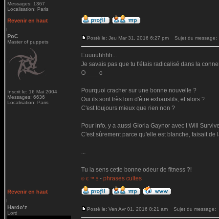
Messages: 1367
Localisation: Paris
Revenir en haut
PoC
Posté le: Jeu Mar 31, 2016 6:27 pm
Sujet du message:
Master of puppets
Euuuuhhhh...
Je savais pas que tu t'étais radicalisé dans la conn
O____o
Pourquoi cracher sur une bonne nouvelle ?
Inscrit le: 16 Mai 2004
Messages: 6636
Oui ils sont très loin d'être exhaustifs, et alors ?
Localisation: Paris
C'est toujours mieux que rien non ?
Pour info, y a aussi Gloria Gaynor avec I Will Surviv
C'est sûrement parce qu'elle est blanche, faisait de
...
_________________
Tu la sens cette bonne odeur de fitness ?!
-
phrases cultes
© € ™ $
Revenir en haut
Hardo'z
Posté le: Ven Avr 01, 2016 8:21 am
Sujet du message:
Lord