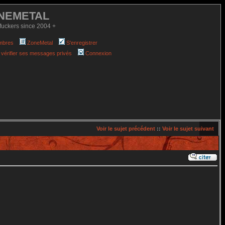
NEMETAL
fuckers since 2004 +
mbres
ZoneMetal
S'enregistrer
 vérifier ses messages privés
Connexion
Voir le sujet précédent
::
Voir le sujet suivant