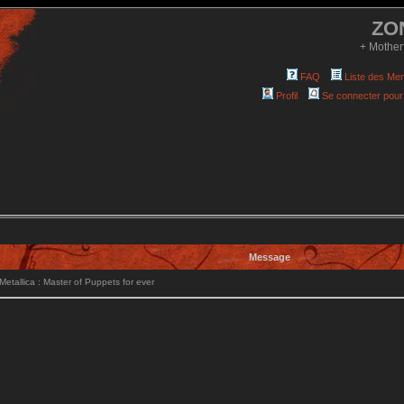
ZO
+ Mother
FAQ
Liste des Me
Profil
Se connecter pour
Message
tallica : Master of Puppets for ever