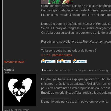
Grand moment dans l'Histoire de la culture américai
Ce prestigieux établissement sélectionne chaque
Elle en conserve ainsi les originaux de meilleure qua
L'opus élu pour la postérité est
Master of Puppets
(1
Selon la Library of Congress, il «
illustre l'éloigne
On s'attardera surtout sur la deuxième partie de la ci
Respect une nouvelle fois aux
Four Horsemen
, éte
_________________
Tu la sens cette bonne odeur de fitness ?!
-
phrases cultes
© € ™ $
Revenir en haut
Hardo'z
Posté le: Jeu Mar 31, 2016 4:37 pm
Sujet du message:
Lord
Faudrait peut-être leur expliquer qu'ils ont du boulo
chicanos - brésiliens on sait pas), RATM (ah non ils
pour être contraints de voter républicain pour cons
Enculés d'Américains, qu'Allah réduise leurs putains
_________________
Memento quia pulvis es, et in pulverem reverteris.
Inscrit le: 20 Fév 2006