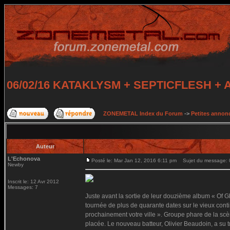
06/02/16 KATAKLYSM + SEPTICFLESH +
ZONEMETAL Index du Forum
->
Petites annonc
Auteur
L'Echonova
Posté le: Mar Jan 12, 2016 6:11 pm
Sujet du message:
Newby
Inscrit le: 12 Avr 2012
Messages: 7
Juste avant la sortie de leur douzième album « Of G
tournée de plus de quarante dates sur le vieux conti
prochainement votre ville ». Groupe phare de la scèn
placée. Le nouveau batteur, Olivier Beaudoin, a su t