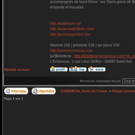
accompagnés de leurs frères : les Titans grecs de
S
bruyante et macabre.
http://kataklysm.ca/
http://www.septicflesh.com/
http://goremageddon.be/
Abonné 20€ | prévente 23€ | sur place 25€
http://www.lechonova.com
[url]Billetterie :
http://billetterie.lechonova.com/?id_e
L'Echonova : 1 rue Léon Griffon - 56890 Saint-Avé
Revenir en haut
Montrer les messages depuis:
ZONEMETAL Index du Forum
->
Petites annonc
Page
1
sur
1