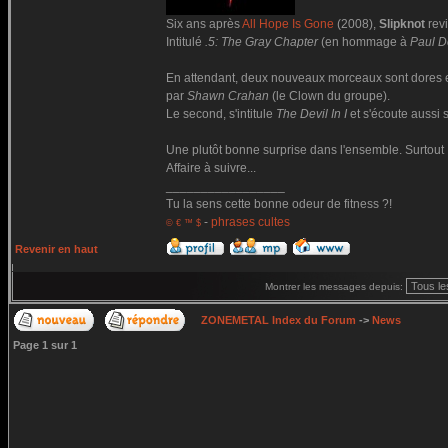
Six ans après
All Hope Is Gone
(2008),
Slipknot
revi
Intitulé
.5: The Gray Chapter
(en hommage à
Paul D
En attendant, deux nouveaux morceaux sont dores e
par
Shawn Crahan
(le Clown du groupe).
Le second, s'intitule
The Devil In I
et s'écoute aussi 
Une plutôt bonne surprise dans l'ensemble. Surtout
Affaire à suivre...
_________________
Tu la sens cette bonne odeur de fitness ?!
-
phrases cultes
© € ™ $
Revenir en haut
Montrer les messages depuis:
ZONEMETAL Index du Forum
->
News
Page
1
sur
1