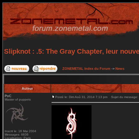
Slipknot : .5: The Gray Chapter, leur nouv
ZONEMETAL Index du Forum
->
News
Auteur
PoC
Posté le: Dim Aoû 31, 2014 7:13 pm
Sujet du message: Sl
Master of puppets
Inscrit le: 16 Mai 2004
Messages: 6636
Localisation: Paris