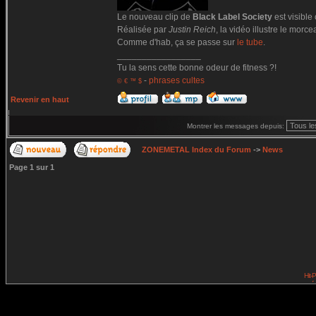
Le nouveau clip de
Black Label Society
est visible
Réalisée par
Justin Reich
, la vidéo illustre le morc
Comme d'hab, ça se passe sur
le tube
.
_________________
Tu la sens cette bonne odeur de fitness ?!
-
phrases cultes
© € ™ $
Revenir en haut
Montrer les messages depuis:
ZONEMETAL Index du Forum
->
News
Page
1
sur
1