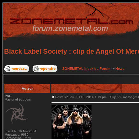
Black Label Society : clip de Angel Of Mer
ZONEMETAL Index du Forum
->
News
Auteur
PoC
Posté le: Jeu Juil 10, 2014 1:19 pm
Sujet du message: Bl
Master of puppets
Inscrit le: 16 Mai 2004
Messages: 6636
Localisation: Paris