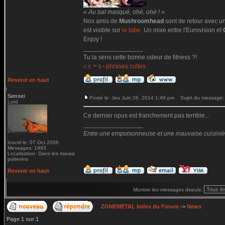
«
Au bal masqué, ohé, ohé !
»
Nos amis de
Mushroomhead
sont de retour avec 
est visible sur
le tube
. Un mixe entre l'Eurovision et
Enjoy !
_________________
Tu la sens cette bonne odeur de fitness ?!
-
phrases cultes
© € ™ $
Revenir en haut
Sensei
Posté le: Jeu Juin 26, 2014 1:49 pm
Sujet du message:
Lord
Ce dernier opus est franchement pas terrible...
_________________
Entre une empoisonneuse et une mauvaise cuisinière 
Inscrit le: 07 Oct 2006
Messages: 1993
Localisation: Dans les marais
poitevins
Revenir en haut
Montrer les messages depuis:
ZONEMETAL Index du Forum
->
News
Page
1
sur
1