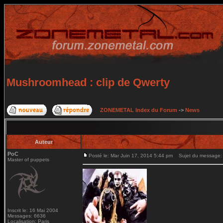
Mushroomhead : clip de Qwerty
ZONEMETAL Index du Forum
->
News
Auteur
PoC
Posté le: Mar Juin 17, 2014 5:44 pm
Sujet du message: 
Master of puppets
Inscrit le: 16 Mai 2004
Messages: 6636
Localisation: Paris