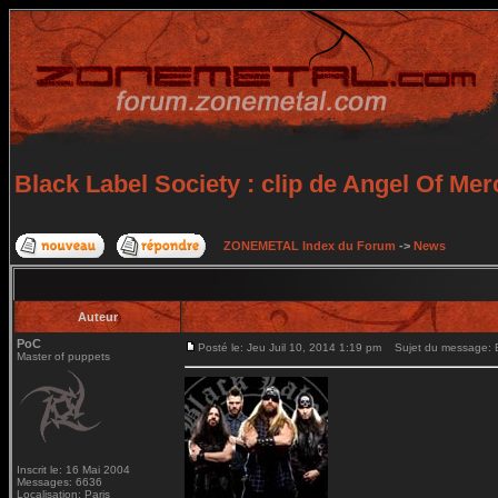
Black Label Society : clip de Angel Of Mer
ZONEMETAL Index du Forum
->
News
Auteur
PoC
Posté le: Jeu Juil 10, 2014 1:19 pm
Sujet du message: Bl
Master of puppets
Inscrit le: 16 Mai 2004
Messages: 6636
Localisation: Paris