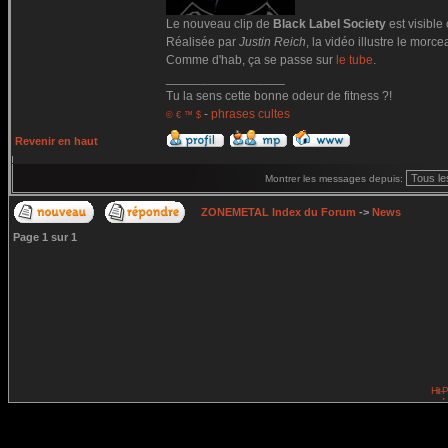
Le nouveau clip de
Black Label Society
est visible
Réalisée par
Justin Reich
, la vidéo illustre le morc
Comme d'hab, ça se passe sur
le tube
.
_________________
Tu la sens cette bonne odeur de fitness ?!
-
phrases cultes
© € ™ $
Revenir en haut
Montrer les messages depuis:
ZONEMETAL Index du Forum
->
News
Page
1
sur
1