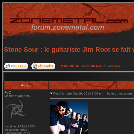
Stone Sour : le guitariste Jim Root se fait v
ZONEMETAL Index du Forum
->
News
Auteur
PoC
Posté le: Lun Mai 19, 2014 1:00 pm
Sujet du message: Sto
Master of puppets
Inscrit le: 16 Mai 2004
Messages: 6636
Localisation: Paris