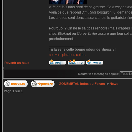
«
Je ne fais plus parti de ce groupe. Ce n'est pas ma
Voilà ce que répond
Jim Root
lorsqu'on lui demande
Les choses sont donc assez claires, le guitariste s'est 
Pourquoi ? On ne le sait pas (encore) mais d'après 
chez
Slipknot
où
Corey Taylor
assure que leur colla
prochainement.
_________________
Tu la sens cette bonne odeur de fitness ?!
-
phrases cultes
© € ™ $
Revenir en haut
Montrer les messages depuis:
ZONEMETAL Index du Forum
->
News
Page
1
sur
1