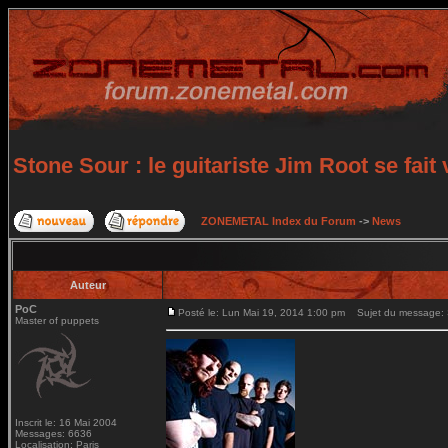
Stone Sour : le guitariste Jim Root se fait v
ZONEMETAL Index du Forum
->
News
Auteur
PoC
Posté le: Lun Mai 19, 2014 1:00 pm
Sujet du message: Sto
Master of puppets
Inscrit le: 16 Mai 2004
Messages: 6636
Localisation: Paris