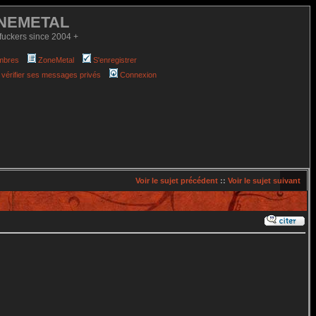
NEMETAL
fuckers since 2004 +
mbres
ZoneMetal
S'enregistrer
 vérifier ses messages privés
Connexion
Voir le sujet précédent
::
Voir le sujet suivant