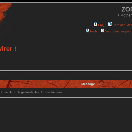
ZO
+ Mother
FAQ
Liste des Me
Profil
Se connecter pour
irer !
Message
ne Sour : le guitariste Jim Root se fait virer !