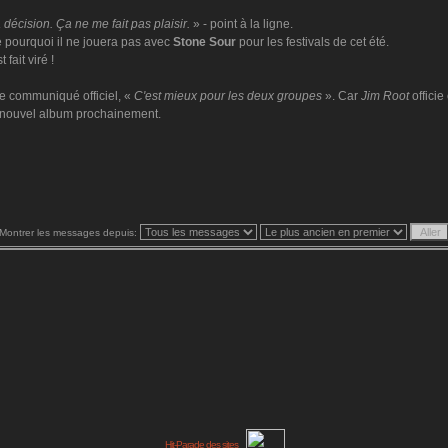
 décision. Ça ne me fait pas plaisir.
» - point à la ligne.
 pourquoi il ne jouera pas avec
Stone Sour
pour les festivals de cet été.
fait viré !
le communiqué officiel, «
C'est mieux pour les deux groupes
». Car
Jim Root
offici
n nouvel album prochainement.
Montrer les messages depuis: