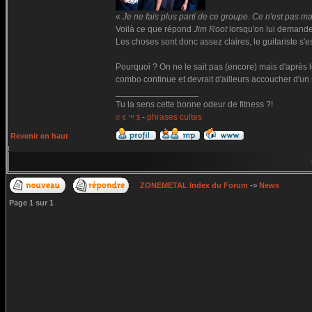
«
Je ne fais plus parti de ce groupe. Ce n'est pas ma
Voilà ce que répond
Jim Root
lorsqu'on lui demande
Les choses sont donc assez claires, le guitariste s'est 
Pourquoi ? On ne le sait pas (encore) mais d'après 
combo continue et devrait d'ailleurs accoucher d'u
_________________
Tu la sens cette bonne odeur de fitness ?!
-
phrases cultes
© € ™ $
Revenir en haut
ZONEMETAL Index du Forum
->
News
Page
1
sur
1