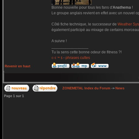
Bonne nouvelle pour tous les fans d'
Anathema
!
Le groupe anglais revient en effet avec un nouvel op
Côté fiche technique, le successeur de
Weather Sy
également participé au mixage de certains morceau
A suivre !
_________________
Tu la sens cette bonne odeur de fitness ?!
-
phrases cultes
© € ™ $
Revenir en haut
ZONEMETAL Index du Forum
->
News
Page
1
sur
1