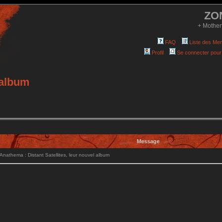
ZO
+ Mother
FAQ
Liste des Me
Profil
Se connecter pour
 album
Message
athema : Distant Satellites, leur nouvel album