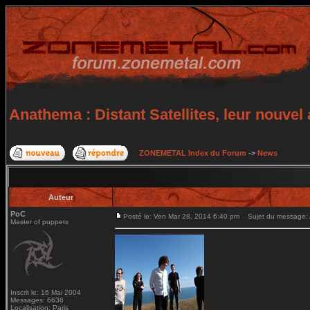
Anathema : Distant Satellites, leur nouvel
ZONEMETAL Index du Forum
->
News
Auteur
PoC
Posté le: Ven Mar 28, 2014 6:40 pm
Sujet du message: An
Master of puppets
Inscrit le: 16 Mai 2004
Messages: 6636
Localisation: Paris