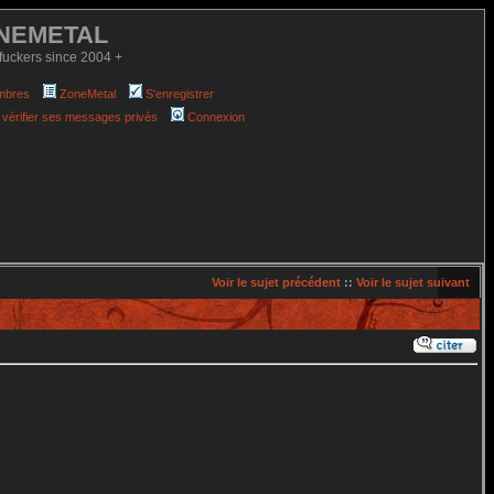
NEMETAL
fuckers since 2004 +
mbres
ZoneMetal
S'enregistrer
 vérifier ses messages privés
Connexion
Voir le sujet précédent
::
Voir le sujet suivant