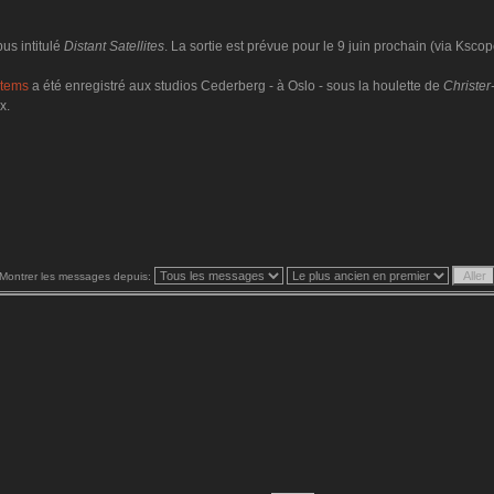
us intitulé
Distant Satellites
. La sortie est prévue pour le 9 juin prochain (via Kscop
stems
a été enregistré aux studios Cederberg - à Oslo - sous la houlette de
Christe
x.
Montrer les messages depuis: