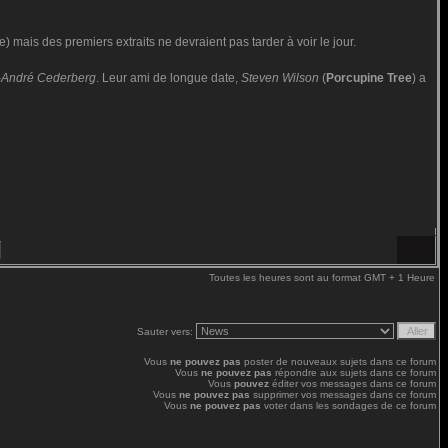
e) mais des premiers extraits ne devraient pas tarder à voir le jour.
r-André Cederberg
. Leur ami de longue date,
Steven Wilson
(
Porcupine Tree
) a
Toutes les heures sont au format GMT + 1 Heure
Sauter vers:
Vous
ne pouvez pas
poster de nouveaux sujets dans ce forum
Vous
ne pouvez pas
répondre aux sujets dans ce forum
Vous
pouvez
éditer vos messages dans ce forum
Vous
ne pouvez pas
supprimer vos messages dans ce forum
Vous
ne pouvez pas
voter dans les sondages de ce forum