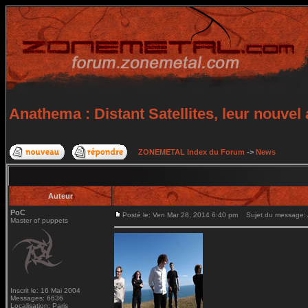
Anathema : Distant Satellites, leur nouvel
ZONEMETAL Index du Forum
->
News
Auteur
PoC
Posté le: Ven Mar 28, 2014 6:40 pm
Sujet du message: An
Master of puppets
Inscrit le: 16 Mai 2004
Messages: 6636
Localisation: Paris