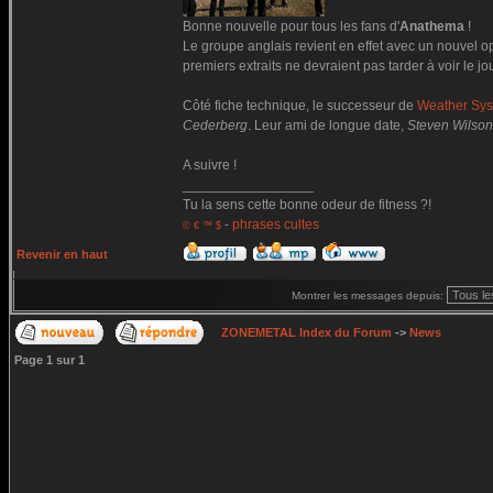
Bonne nouvelle pour tous les fans d'
Anathema
!
Le groupe anglais revient en effet avec un nouvel op
premiers extraits ne devraient pas tarder à voir le jou
Côté fiche technique, le successeur de
Weather Sy
Cederberg
. Leur ami de longue date,
Steven Wilson
A suivre !
_________________
Tu la sens cette bonne odeur de fitness ?!
-
phrases cultes
© € ™ $
Revenir en haut
Montrer les messages depuis:
ZONEMETAL Index du Forum
->
News
Page
1
sur
1