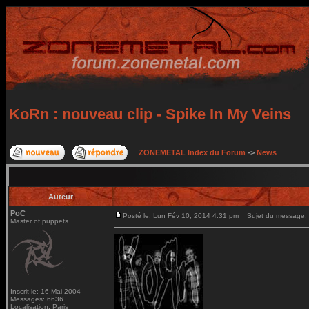
KoRn : nouveau clip - Spike In My Veins
ZONEMETAL Index du Forum
->
News
Auteur
PoC
Posté le: Lun Fév 10, 2014 4:31 pm
Sujet du message: K
Master of puppets
Inscrit le: 16 Mai 2004
Messages: 6636
Localisation: Paris