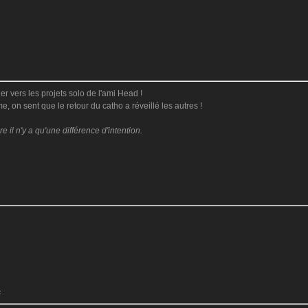
r vers les projets solo de l'ami Head !
e, on sent que le retour du catho a réveillé les autres !
il n'y a qu'une différence d'intention.
: