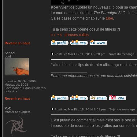
KoRn
vient de publier un nouveau clip pour sa ch
Le morceau est extrait de
The Paradigm Shift
- leur 
Ça se passe comme d'hab sur le
tube
.
_________________
Tu la sens cette bonne odeur de fitness ?!
-
phrases cultes
© € ™ $
Revenir en haut
Sensei
Posté le: Mar Fév 11, 2014 9:28 pm
Sujet du message:
Lord
J'aime bien les clips du dernier album, ça reste da
_________________
Entre une empoisonneuse et une mauvaise cuisinière 
Inscrit le: 07 Oct 2006
Messages: 1993
Localisation: Dans les marais
poitevins
Revenir en haut
PoC
Posté le: Mar Fév 18, 2014 8:01 pm
Sujet du message:
Master of puppets
C'est putain de commercial mais c'est pas le pire qu'i
Impossible de reconnaitre les grattes par contre. Il
_________________
Tu la sens cette bonne odeur de fitness ?!