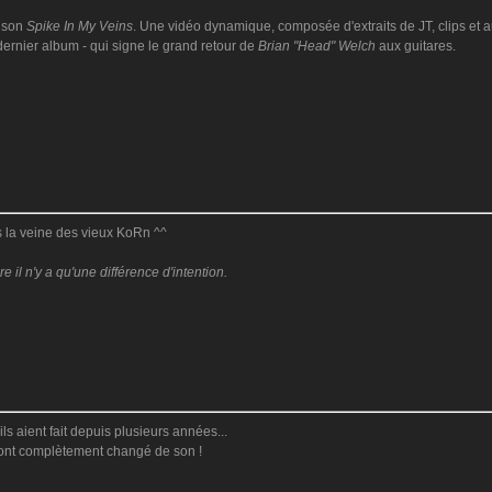
anson
Spike In My Veins
. Une vidéo dynamique, composée d'extraits de JT, clips et
dernier album - qui signe le grand retour de
Brian "Head" Welch
aux guitares.
ns la veine des vieux KoRn ^^
il n'y a qu'une différence d'intention.
ls aient fait depuis plusieurs années...
s ont complètement changé de son !