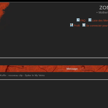
ZO
+ Mother
FAQ
Liste des Me
Profil
Se connecter pour
Message
oRn : nouveau clip - Spike In My Veins