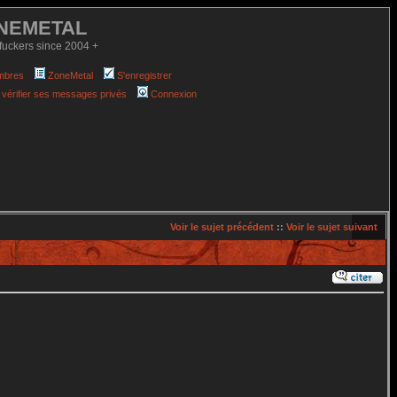
NEMETAL
fuckers since 2004 +
mbres
ZoneMetal
S'enregistrer
 vérifier ses messages privés
Connexion
Voir le sujet précédent
::
Voir le sujet suivant