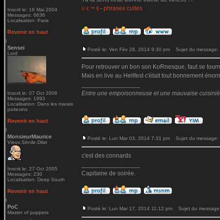
-
phrases cultes
© € ™ $
Inscrit le: 16 Mai 2004
Messages: 6636
Localisation: Paris
Revenir en haut
Sensei
Posté le: Ven Fév 28, 2014 9:30 pm
Sujet du message:
Lord
Pour retrouver un bon son KoRnesque, faut se tourne
Mais en live au Hellfest c'était tout bonnement énorm
_________________
Entre une empoisonneuse et une mauvaise cuisinière 
Inscrit le: 07 Oct 2006
Messages: 1993
Localisation: Dans les marais
poitevins
Revenir en haut
MonsieurMaurice
Posté le: Lun Mar 03, 2014 7:31 pm
Sujet du message:
Vieux.Sénile.Dilat
c'est des connards
_________________
Inscrit le: 27 Oct 2005
Capitaine de soirée.
Messages: 230
Localisation: Deep South
Revenir en haut
PoC
Posté le: Lun Mar 17, 2014 11:12 pm
Sujet du message
Master of puppets