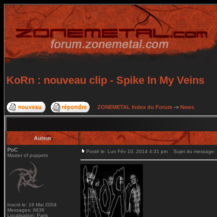
KoRn : nouveau clip - Spike In My Veins
ZONEMETAL Index du Forum
->
News
Auteur
PoC
Posté le: Lun Fév 10, 2014 4:31 pm
Sujet du message: K
Master of puppets
Inscrit le: 16 Mai 2004
Messages: 6636
Localisation: Paris