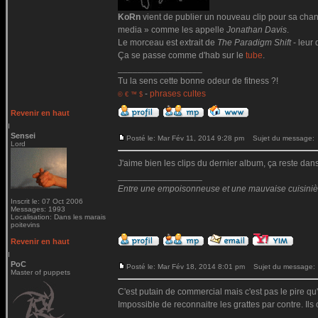
KoRn
vient de publier un nouveau clip pour sa ch
media » comme les appelle
Jonathan Davis
.
Le morceau est extrait de
The Paradigm Shift
- leur 
Ça se passe comme d'hab sur le
tube
.
_________________
Tu la sens cette bonne odeur de fitness ?!
-
phrases cultes
© € ™ $
Revenir en haut
Sensei
Posté le: Mar Fév 11, 2014 9:28 pm
Sujet du message:
Lord
J'aime bien les clips du dernier album, ça reste da
_________________
Entre une empoisonneuse et une mauvaise cuisinière 
Inscrit le: 07 Oct 2006
Messages: 1993
Localisation: Dans les marais
poitevins
Revenir en haut
PoC
Posté le: Mar Fév 18, 2014 8:01 pm
Sujet du message:
Master of puppets
C'est putain de commercial mais c'est pas le pire qu'i
Impossible de reconnaitre les grattes par contre. Il
_________________