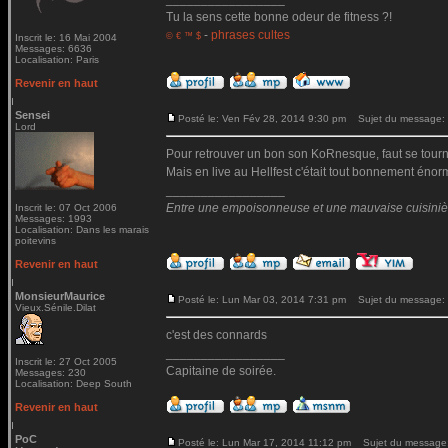
Tu la sens cette bonne odeur de fitness ?!
-
phrases cultes
© € ™ $
Inscrit le: 16 Mai 2004
Messages: 6636
Localisation: Paris
Revenir en haut
Sensei
Posté le: Ven Fév 28, 2014 9:30 pm
Sujet du message:
Lord
Pour retrouver un bon son KoRnesque, faut se tourne
Mais en live au Hellfest c'était tout bonnement énorm
_________________
Entre une empoisonneuse et une mauvaise cuisinière 
Inscrit le: 07 Oct 2006
Messages: 1993
Localisation: Dans les marais
poitevins
Revenir en haut
MonsieurMaurice
Posté le: Lun Mar 03, 2014 7:31 pm
Sujet du message:
Vieux.Sénile.Dilat
c'est des connards
_________________
Inscrit le: 27 Oct 2005
Capitaine de soirée.
Messages: 230
Localisation: Deep South
Revenir en haut
PoC
Posté le: Lun Mar 17, 2014 11:12 pm
Sujet du message