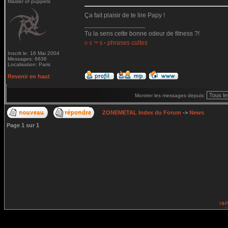
Master of puppets
Ça fait plaisir de te lire Papy !
_________________
Tu la sens cette bonne odeur de fitness ?!
-
phrases cultes
© € ™ $
Inscrit le: 16 Mai 2004
Messages: 6636
Localisation: Paris
Revenir en haut
Montrer les messages depuis:
ZONEMETAL Index du Forum
->
News
Page
1
sur
1