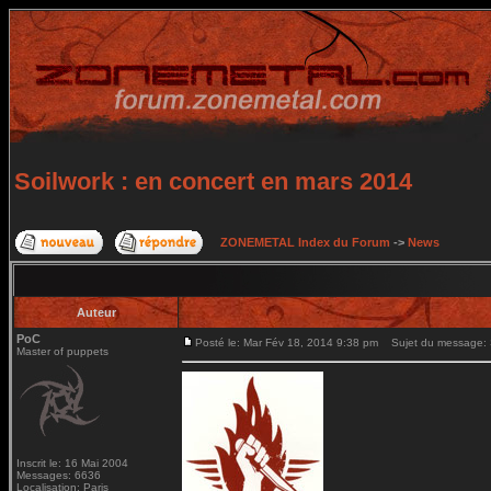
Soilwork : en concert en mars 2014
ZONEMETAL Index du Forum
->
News
Auteur
PoC
Posté le: Mar Fév 18, 2014 9:38 pm
Sujet du message: S
Master of puppets
Inscrit le: 16 Mai 2004
Messages: 6636
Localisation: Paris