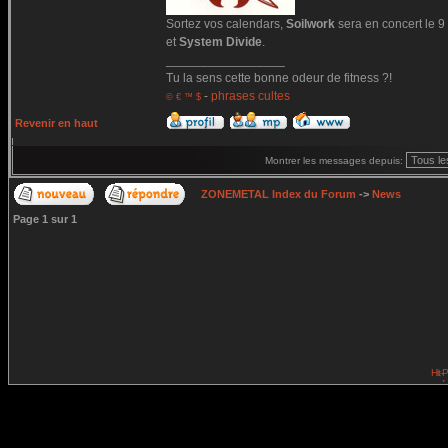
Sortez vos calendars,
Soilwork
sera en concert le 9
et
System Divide
.
_________________
Tu la sens cette bonne odeur de fitness ?!
-
phrases cultes
© € ™ $
Revenir en haut
Montrer les messages depuis:
ZONEMETAL Index du Forum
->
News
Page
1
sur
1