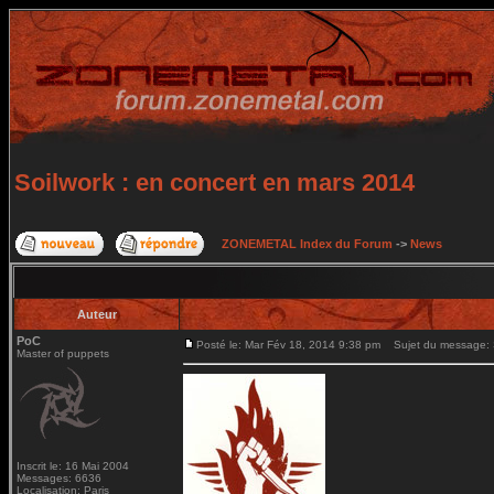
Soilwork : en concert en mars 2014
ZONEMETAL Index du Forum
->
News
Auteur
PoC
Posté le: Mar Fév 18, 2014 9:38 pm
Sujet du message: S
Master of puppets
Inscrit le: 16 Mai 2004
Messages: 6636
Localisation: Paris