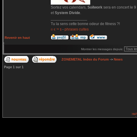
Sortez vos calendars,
Soilwork
sera en concert le 9
et
System Divide
.
_________________
Tu la sens cette bonne odeur de fitness ?!
-
phrases cultes
© € ™ $
Revenir en haut
Montrer les messages depuis:
ZONEMETAL Index du Forum
->
News
Page
1
sur
1