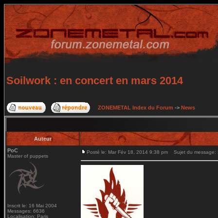
Soilwork : en concert en mars 2014
ZONEMETAL Index du Forum
->
News
Auteur
PoC
Posté le: Mar Fév 18, 2014 9:38 pm
Sujet du message: S
Master of puppets
Inscrit le: 16 Mai 2004
Messages: 6636
Localisation: Paris