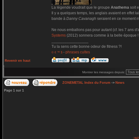
La légende voudrait que le groupe
Anathema
soit 
Il y a quelques temps, les anglais avaient en effet 
bande à
Danny Cavanagh
seraient en ce moment mê
Ne nous emballons pas pour autant (cf. les 7 ans d'
Systems
(2012) sonnera comme à la belle époque !
_________________
Tu la sens cette bonne odeur de fitness ?!
-
phrases cultes
© € ™ $
Revenir en haut
Montrer les messages depuis:
ZONEMETAL Index du Forum
->
News
Page
1
sur
1