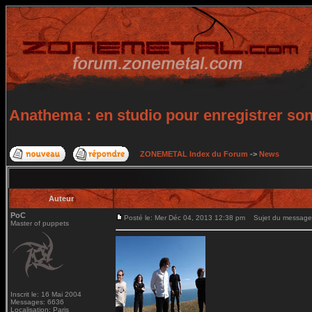
Anathema : en studio pour enregistrer so
ZONEMETAL Index du Forum
->
News
Auteur
PoC
Posté le: Mer Déc 04, 2013 12:38 pm
Sujet du message: 
Master of puppets
Inscrit le: 16 Mai 2004
Messages: 6636
Localisation: Paris