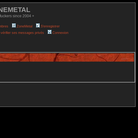
NEMETAL
fuckers since 2004 +
mbres
ZoneMetal
S'enregistrer
 vérifier ses messages privés
Connexion