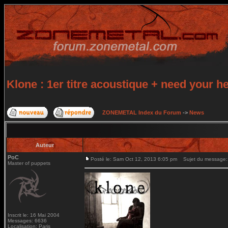
Klone : 1er titre acoustique + need your he
ZONEMETAL Index du Forum
->
News
Auteur
PoC
Posté le: Sam Oct 12, 2013 6:05 pm
Sujet du message: Kl
Master of puppets
Inscrit le: 16 Mai 2004
Messages: 6636
Localisation: Paris