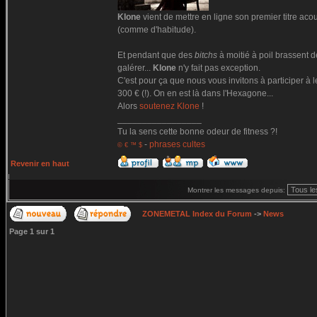
Klone
vient de mettre en ligne son premier titre acou
(comme d'habitude).
Et pendant que des
bitchs
à moitié à poil brassent 
galérer...
Klone
n'y fait pas exception.
C'est pour ça que nous vous invitons à participer à l
300 € (!). On en est là dans l'Hexagone...
Alors
soutenez Klone
!
_________________
Tu la sens cette bonne odeur de fitness ?!
-
phrases cultes
© € ™ $
Revenir en haut
Montrer les messages depuis:
ZONEMETAL Index du Forum
->
News
Page
1
sur
1