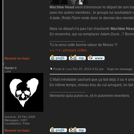
Machine Head
vient d'annoncer le départ de son b
avec les autres membres ; le groupe lui souhaitant « l
A date,
Robb Flynn
reste donc le dernier des membr
Mais ce départ n'a pas l'air d'anéantir
Machine Hea
En revanche, qui va remplacer
Adam Duce
...? Bonn
_________________
Tu la sens cette bonne odeur de fitness ?!
-
phrases cultes
© € ™ $
Revenir en haut
Hardo'z
Posté le: Lun Fév 25, 2013 4:51 pm
Sujet du message:
Lord
C'était inévitable sachant que ça fait déjà 3 ou 4 an
En même temps, niveau trou du cul arrogant, on fait d
_________________
Memento quia pulvis es, et in pulverem reverteris.
Inscrit le: 20 Fév 2006
Messages: 1367
Localisation: Paris
Revenir en haut