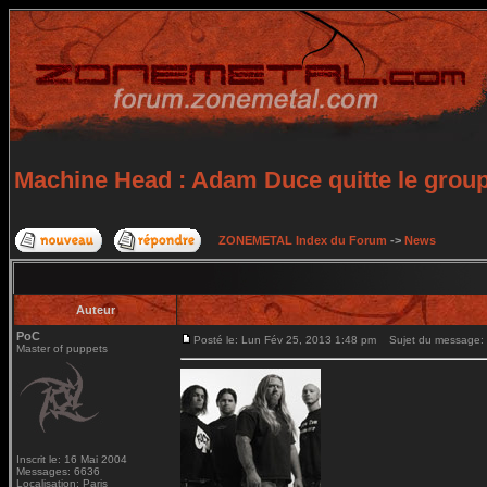
Machine Head : Adam Duce quitte le group
ZONEMETAL Index du Forum
->
News
Auteur
PoC
Posté le: Lun Fév 25, 2013 1:48 pm
Sujet du message: M
Master of puppets
Inscrit le: 16 Mai 2004
Messages: 6636
Localisation: Paris