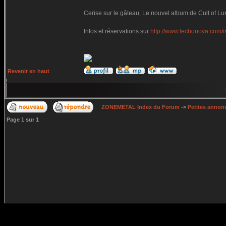
Cerise sur le gâteau, Le nouvel album de Cult of Luna
Infos et réservations sur
http://www.lechonova.com/
Revenir en haut
ZONEMETAL Index du Forum
->
Petites annonc
Page
1
sur
1