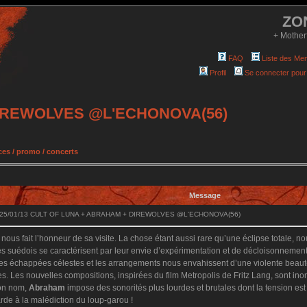
ZO
+ Mother
FAQ
Liste des Me
Profil
Se connecter pour
DIREWOLVES @L'ECHONOVA(56)
es / promo / concerts
Message
 25/01/13 CULT OF LUNA + ABRAHAM + DIREWOLVES @L'ECHONOVA(56)
nous fait l’honneur de sa visite. La chose étant aussi rare qu’une éclipse totale, n
s suédois se caractérisent par leur envie d’expérimentation et de décloisonnement
échappées célestes et les arrangements nous envahissent d’une violente beauté. En
s. Les nouvelles compositions, inspirées du film Metropolis de Fritz Lang, sont ino
son nom,
Abraham
impose des sonorités plus lourdes et brutales dont la tension est
arde à la malédiction du loup-garou !