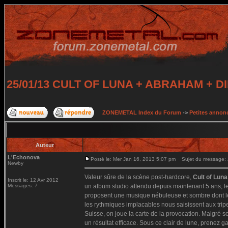
25/01/13 CULT OF LUNA + ABRAHAM + 
ZONEMETAL Index du Forum
->
Petites annonc
Auteur
L'Echonova
Posté le: Mer Jan 16, 2013 5:07 pm
Sujet du message:
Newby
Valeur sûre de la scène post-hardcore,
Cult of Luna
Inscrit le: 12 Avr 2012
Messages: 7
un album studio attendu depuis maintenant 5 ans, le
proposent une musique nébuleuse et sombre dont les 
les rythmiques implacables nous saisissent aux tripe
Suisse, on joue la carte de la provocation. Malgré 
un résultat efficace. Sous ce clair de lune, prenez g