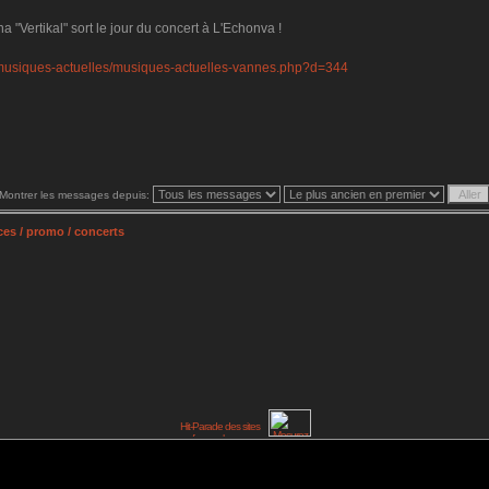
 "Vertikal" sort le jour du concert à L'Echonva !
musiques-actuelles/musiques-actuelles-vannes.php?d=344
Montrer les messages depuis:
es / promo / concerts