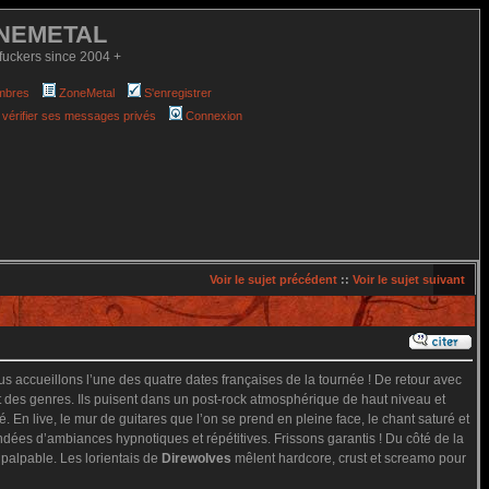
NEMETAL
fuckers since 2004 +
mbres
ZoneMetal
S'enregistrer
 vérifier ses messages privés
Connexion
Voir le sujet précédent
::
Voir le sujet suivant
ous accueillons l’une des quatre dates françaises de la tournée ! De retour avec
 des genres. Ils puisent dans un post-rock atmosphérique de haut niveau et
 live, le mur de guitares que l’on se prend en pleine face, le chant saturé et
ndées d’ambiances hypnotiques et répétitives. Frissons garantis ! Du côté de la
 palpable. Les lorientais de
Direwolves
mêlent hardcore, crust et screamo pour