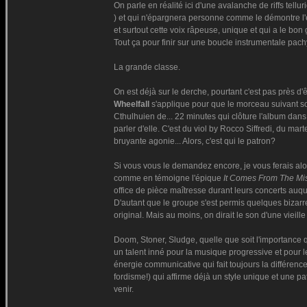
On parle en réalité ici d'une avalanche de riffs tel
) et qui n'épargnera personne comme le démontre l'
et surtout cette voix râpeuse, unique et qui a le bo
Tout ça pour finir sur une boucle instrumentale pac
La grande classe.
On est déjà sur le derche, pourtant c'est pas près d'
Wheelfall
s'applique pour que le morceau suivant soi
Cthulhuien de... 22 minutes qui clôture l'album dan
parler d'elle. C'est du viol by Rocco Siffredi, du mar
bruyante agonie... Alors, c'est qui le patron?
Si vous vous le demandez encore, je vous ferais a
comme en témoigne l'épique
It Comes From The Mi
office de pièce maîtresse durant leurs concerts auqu
D'autant que le groupe s'est permis quelques bizarrer
original. Mais au moins, on dirait le son d'une vieill
Doom, Stoner, Sludge, quelle que soit l'importance
un talent inné pour la musique progressive et pour l
énergie communicative qui fait toujours la différenc
fordisme!) qui affirme déjà un style unique et une 
venir.