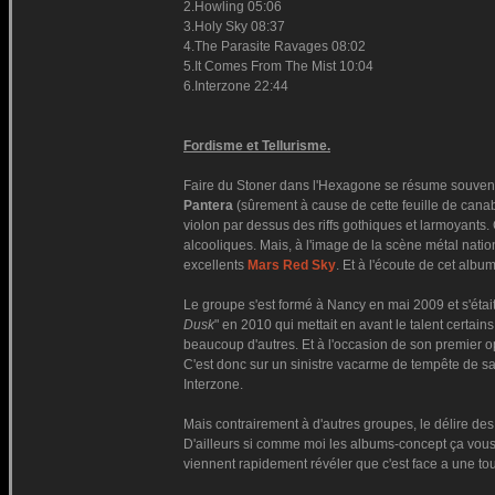
2.Howling 05:06
3.Holy Sky 08:37
4.The Parasite Ravages 08:02
5.It Comes From The Mist 10:04
6.Interzone 22:44
Fordisme et Tellurisme.
Faire du Stoner dans l'Hexagone se résume souvent 
Pantera
(sûrement à cause de cette feuille de canab
violon par dessus des riffs gothiques et larmoyants.
alcooliques. Mais, à l'image de la scène métal nat
excellents
Mars Red Sky
. Et à l'écoute de cet album
Le groupe s'est formé à Nancy en mai 2009 et s'étai
Dusk
" en 2010 qui mettait en avant le talent certa
beaucoup d'autres. Et à l'occasion de son premier 
C'est donc sur un sinistre vacarme de tempête de sab
Interzone.
Mais contrairement à d'autres groupes, le délire de
D'ailleurs si comme moi les albums-concept ça vous p
viennent rapidement révéler que c'est face a une tou