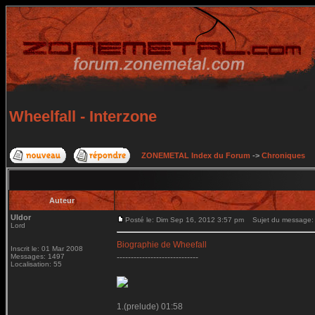
Wheelfall - Interzone
ZONEMETAL Index du Forum
->
Chroniques
Auteur
Uldor
Posté le: Dim Sep 16, 2012 3:57 pm
Sujet du message: W
Lord
Biographie de Wheefall
Inscrit le: 01 Mar 2008
Messages: 1497
-----------------------------
Localisation: 55
1.(prelude) 01:58