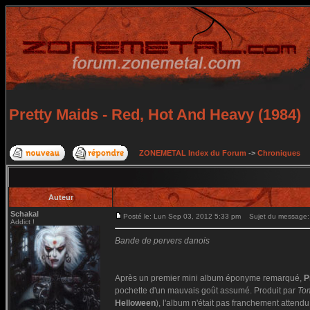
Pretty Maids - Red, Hot And Heavy (1984)
ZONEMETAL Index du Forum
->
Chroniques
Auteur
Schakal
Posté le: Lun Sep 03, 2012 5:33 pm
Sujet du message: P
Addict !
Bande de pervers danois
Après un premier mini album éponyme remarqué,
P
pochette d'un mauvais goût assumé. Produit par
To
Helloween
), l'album n'était pas franchement attendu