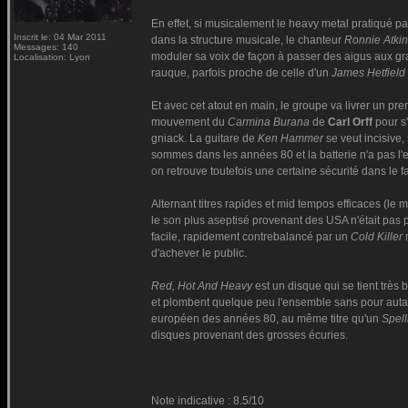
En effet, si musicalement le heavy metal pratiqué par 
Inscrit le: 04 Mar 2011
dans la structure musicale, le chanteur
Ronnie Atki
Messages: 140
moduler sa voix de façon à passer des aigus aux g
Localisation: Lyon
rauque, parfois proche de celle d'un
James Hetfield
Et avec cet atout en main, le groupe va livrer un pr
mouvement du
Carmina Burana
de
Carl Orff
pour s
gniack. La guitare de
Ken Hammer
se veut incisive,
sommes dans les années 80 et la batterie n'a pas l'
on retrouve toutefois une certaine sécurité dans le fait
Alternant titres rapides et mid tempos efficaces (le
le son plus aseptisé provenant des USA n'était pas
facile, rapidement contrebalancé par un
Cold Killer
m
d'achever le public.
Red, Hot And Heavy
est un disque qui se tient très b
et plombent quelque peu l'ensemble sans pour autant 
européen des années 80, au même titre qu'un
Spel
disques provenant des grosses écuries.
Note indicative : 8.5/10