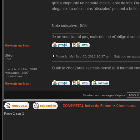
qu'il a emprunté un nombre incalculable de fois. On
élégante. Là où certains "disciples" peinent à briller,
Note indicative : 8/10
_________________
Je ne vous tuerai pas, mais rien ne m'oblige à vous 
Revenir en haut
Uldor
Posté le: Mer Sep 05, 2012 10:37 am
Sujet du message
Lord
Ouah le choc j'aurais jamais pensé qu'il tournait e
Inscrit le: 01 Mar 2008
Messages: 1497
Localisation: 55
Revenir en haut
Montrer les messages depuis:
ZONEMETAL Index du Forum
->
Chroniques
Page
1
sur
1