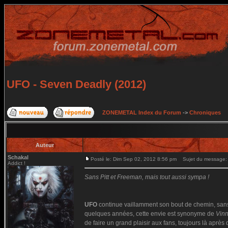
UFO - Seven Deadly (2012)
ZONEMETAL Index du Forum
->
Chroniques
Auteur
Schakal
Posté le: Dim Sep 02, 2012 8:56 pm
Sujet du message: 
Addict !
Sans Pitt et Freeman, mais tout aussi sympa !
UFO
continue vaillamment son bout de chemin, sans p
quelques années, cette envie est synonyme de
Vin
de faire un grand plaisir aux fans, toujours là aprè