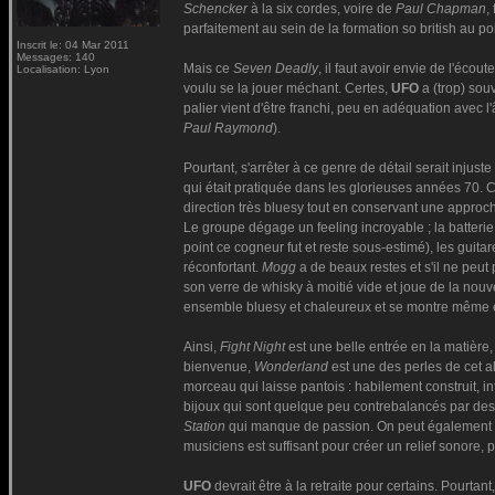
Schencker
à la six cordes, voire de
Paul Chapman
,
parfaitement au sein de la formation so british au p
Inscrit le: 04 Mar 2011
Messages: 140
Mais ce
Seven Deadly
, il faut avoir envie de l'éco
Localisation: Lyon
voulu se la jouer méchant. Certes,
UFO
a (trop) souv
palier vient d'être franchi, peu en adéquation avec 
Paul Raymond
).
Pourtant, s'arrêter à ce genre de détail serait injuste
qui était pratiquée dans les glorieuses années 70. C
direction très bluesy tout en conservant une approch
Le groupe dégage un feeling incroyable ; la batteri
point ce cogneur fut et reste sous-estimé), les guitar
réconfortant.
Mogg
a de beaux restes et s'il ne peu
son verre de whisky à moitié vide et joue de la nouve
ensemble bluesy et chaleureux et se montre même 
Ainsi,
Fight Night
est une belle entrée en la matière,
bienvenue,
Wonderland
est une des perles de cet a
morceau qui laisse pantois : habilement construit, in
bijoux qui sont quelque peu contrebalancés par des
Station
qui manque de passion. On peut également r
musiciens est suffisant pour créer un relief sonore, 
UFO
devrait être à la retraite pour certains. Pourta