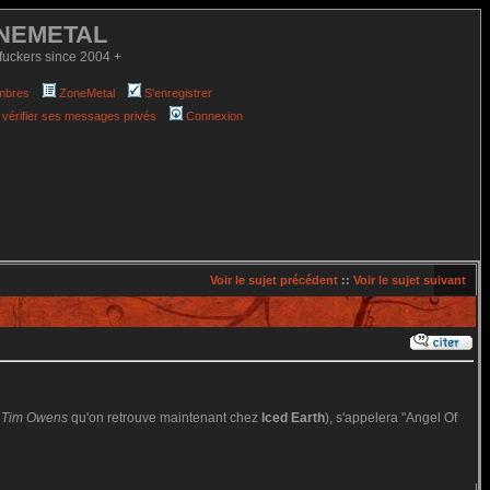
NEMETAL
fuckers since 2004 +
mbres
ZoneMetal
S'enregistrer
 vérifier ses messages privés
Connexion
Voir le sujet précédent
::
Voir le sujet suivant
e
Tim Owens
qu'on retrouve maintenant chez
Iced Earth
), s'appelera "Angel Of