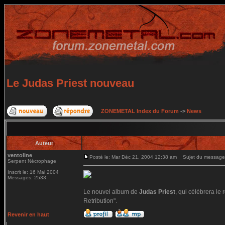
Le Judas Priest nouveau
ZONEMETAL Index du Forum
->
News
Auteur
ventoline
Posté le: Mar Déc 21, 2004 12:38 am
Sujet du message:
Serpent Nécrophage
Inscrit le: 16 Mai 2004
Messages: 2533
Le nouvel album de
Judas Priest
, qui célébrera le 
Retribution".
Revenir en haut