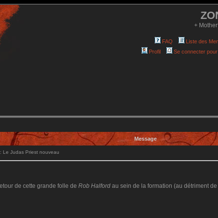
ZO
+ Mother
FAQ
Liste des Me
Profil
Se connecter pour
Message
 Le Judas Priest nouveau
retour de cette grande folle de
Rob Halford
au sein de la formation (au détriment d