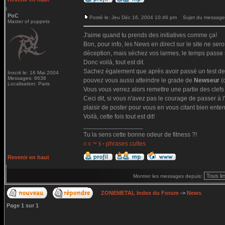
PoC
Posté le: Jeu Déc 16, 2004 10:46 pm
Sujet du message
Master of puppets
J'aime quand tu prends des initiatives comme ça!
Bon, pour info, les News en direct sur le site ne sero
déception, mais séchez vos larmes, le temps passe s
Donc voilà, tout est dit.
Sachez également que après avoir passé un test de
Inscrit le: 16 Mai 2004
Messages: 6636
pouvez vous aussi atteindre le grade de
Newseur
(
Localisation: Paris
Vous vous verrez alors remettre une partie des clef
Ceci dit, si vous n'avez pas le courage de passer à
plaisir de poster pour vous en vous citant bien ente
Voilà, cette fois tout est dit!
_________________
Tu la sens cette bonne odeur de fitness ?!
-
phrases cultes
© € ™ $
Revenir en haut
Montrer les messages depuis:
ZONEMETAL Index du Forum
->
News
Page
1
sur
1