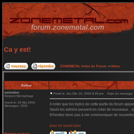
Ca y est!
ZONEMETAL Index du Forum
->
News
Auteur
ventoline
Posté le: Jeu Déc 16, 2004 9:49 pm
Sujet du message: C
Serpent Nécrophage
Inscrit le: 16 Mai 2004
A noter que les topics de cette partie du forum appar
Messages: 2533
Seuls les admins peuvent en créer de nouveaux... 
N'hesitez donc pas à me communiquer de nouvelles n
pour en savoir plus
Revenir en haut