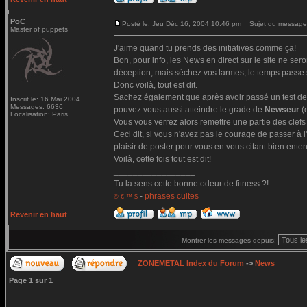
PoC
Posté le: Jeu Déc 16, 2004 10:46 pm
Sujet du message
Master of puppets
J'aime quand tu prends des initiatives comme ça!
Bon, pour info, les News en direct sur le site ne sero
déception, mais séchez vos larmes, le temps passe s
Donc voilà, tout est dit.
Sachez également que après avoir passé un test de
Inscrit le: 16 Mai 2004
Messages: 6636
pouvez vous aussi atteindre le grade de
Newseur
(
Localisation: Paris
Vous vous verrez alors remettre une partie des clef
Ceci dit, si vous n'avez pas le courage de passer à
plaisir de poster pour vous en vous citant bien ente
Voilà, cette fois tout est dit!
_________________
Tu la sens cette bonne odeur de fitness ?!
-
phrases cultes
© € ™ $
Revenir en haut
Montrer les messages depuis:
ZONEMETAL Index du Forum
->
News
Page
1
sur
1