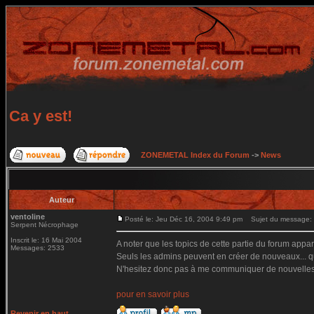
Ca y est!
ZONEMETAL Index du Forum
->
News
Auteur
ventoline
Posté le: Jeu Déc 16, 2004 9:49 pm
Sujet du message: C
Serpent Nécrophage
Inscrit le: 16 Mai 2004
A noter que les topics de cette partie du forum appar
Messages: 2533
Seuls les admins peuvent en créer de nouveaux... 
N'hesitez donc pas à me communiquer de nouvelles n
pour en savoir plus
Revenir en haut