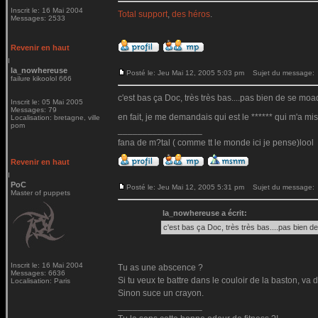
Inscrit le: 16 Mai 2004
Total support
,
des héros
.
Messages: 2533
Revenir en haut
la_nowhereuse
Posté le: Jeu Mai 12, 2005 5:03 pm
Sujet du message:
failure kikoolol 666
c'est bas ça Doc, très très bas....pas bien de se m
Inscrit le: 05 Mai 2005
Messages: 79
en fait, je me demandais qui est le ****** qui m'a mis 
Localisation: bretagne, ville
pom
_________________
fana de m?tal ( comme tt le monde ici je pense)lool
Revenir en haut
PoC
Posté le: Jeu Mai 12, 2005 5:31 pm
Sujet du message:
Master of puppets
la_nowhereuse a écrit:
c'est bas ça Doc, très très bas....pas bien
Inscrit le: 16 Mai 2004
Tu as une abscence ?
Messages: 6636
Si tu veux te battre dans le couloir de la baston, va 
Localisation: Paris
Sinon suce un crayon.
_________________