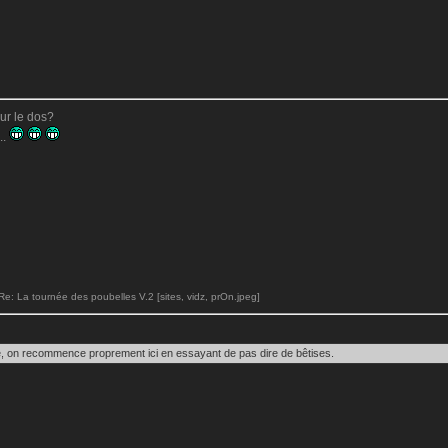
sur le dos?
..
: La tournée des poubelles V.2 [sites, vidz, prOn.jpeg]
, on recommence proprement ici en essayant de pas dire de bêtises.