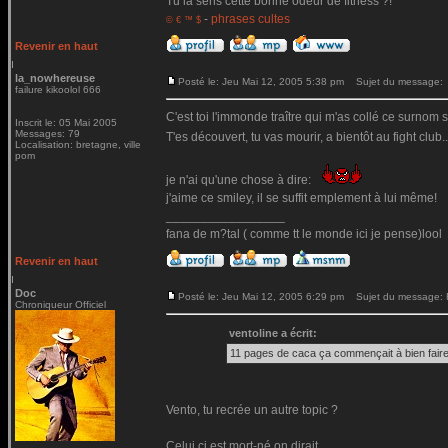
Tu la sens cette bonne odeur de fitness ?!
-
phrases cultes
© € ™ $
Revenir en haut
la_nowhereuse
Posté le: Jeu Mai 12, 2005 5:38 pm
Sujet du message:
failure kikoolol 666
C'est toi l'immonde traître qui m'as collé ce surnom 
Inscrit le: 05 Mai 2005
Messages: 79
T'es découvert, tu vas mourir, a bientôt au fight club..
Localisation: bretagne, ville
pom
je n'ai qu'une chose à dire:
j'aime ce smiley, il se suffit emplement à lui même!
_________________
fana de m?tal ( comme tt le monde ici je pense)lool
Revenir en haut
Doc
Posté le: Jeu Mai 12, 2005 6:29 pm
Sujet du message: Re
Chroniqueur Officiel
ventoline a écrit:
11 pages de caca ça commençait à bien faire
Vento, tu recrée un autre topic ?
Celui ci est mort-né on dirait