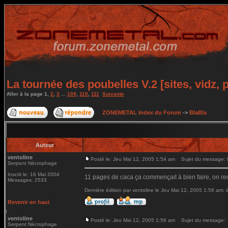
La tournée des poubelles V.2 [sites, vidz, 
Aller à la page
1
,
2
,
3
...
109
,
110
,
111
Suivante
ZONEMETAL Index du Forum
->
BlaBla
Auteur
ventoline
Posté le: Jeu Mai 12, 2005 1:54 am
Sujet du message: La
Serpent Nécrophage
Inscrit le: 16 Mai 2004
11 pages de caca ça commençait à bien faire, on r
Messages: 2533
Dernière édition par ventoline le Jeu Mai 12, 2005 1:56 am; é
Revenir en haut
ventoline
Posté le: Jeu Mai 12, 2005 1:56 am
Sujet du message:
Serpent Nécrophage