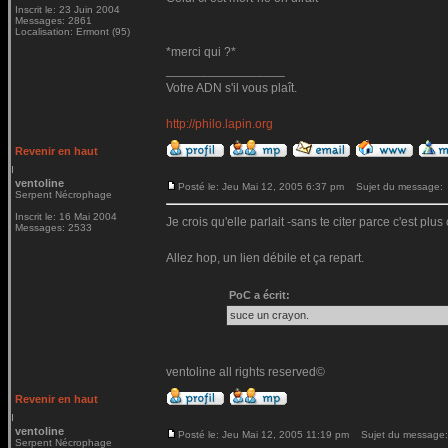
Inscrit le: 23 Juin 2004
Messages: 2861
Localisation: Ermont (95)
*merci qui ?*
_________________
Votre ADN s'il vous plaît.
http://philo.lapin.org
Revenir en haut
ventoline
Posté le: Jeu Mai 12, 2005 6:37 pm
Sujet du message:
Serpent Nécrophage
Inscrit le: 16 Mai 2004
Je crois qu'elle parlait -sans te citer parce c'est plu
Messages: 2533
Allez hop, un lien débile et ça repart.
PoC a écrit:
suce un crayon.
ventoline all rights reserved©
Revenir en haut
ventoline
Posté le: Jeu Mai 12, 2005 11:19 pm
Sujet du message:
Serpent Nécrophage