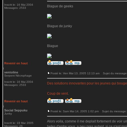
Inscrit le: 16 Mai 2004
Blague de geeks
Messages: 2533
Blague de junky
Blague
Revenir en haut
ventoline
Posté le: Ven Mai 13, 2005 12:13 am
Sujet du message
Serpent Nécrophage
Inscrit le: 16 Mai 2004
Des solutions innovantes pour les jeunes qui bouge
Messages: 2533
Coup de vent
.
Revenir en haut
Social Seppuku
Posté le: Sam Mai 14, 2005 1:02 pm
Sujet du message:
Junky
Alors voila, comme il me deplait fortement de voir un
Inscrit le: 19 Mar 2005
Messages: 26
betes d'entre vous, a peu pres autant, si ce n'est moi