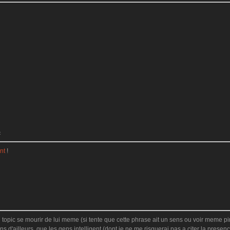
:
nt
!
 topic se mourir de lui meme (si tente que cette phrase ait un sens ou voir meme pir
ns d'ailleurs, que les gens intelligent (dont je ne me risquerai pas a citer la presen