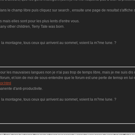
ans le champ libre puis cliquez sur search , ensuite une page de resultat s'affiche s
mais elles sont pour les plus lents d'entre vous.
many other children, Terry Tate was born.
 la montagne, tous ceux qui arrivent au sommet, voient la m?me lune. ?
 pour les mauvaises langues non je n'ai pas trop de temps libre, mais je me suis dis
ce forum, et loin de moi de sous-entendre que le forum est une perte de temsp en lui-
or.html
nente d'anti-productivite.
 la montagne, tous ceux qui arrivent au sommet, voient la m?me lune. ?