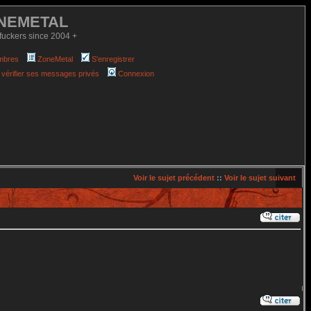
NEMETAL
fuckers since 2004 +
mbres
ZoneMetal
S'enregistrer
 vérifier ses messages privés
Connexion
Voir le sujet précédent
::
Voir le sujet suivant