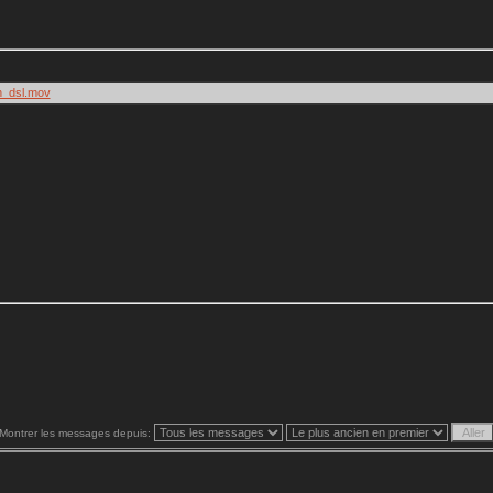
pn_dsl.mov
Montrer les messages depuis: