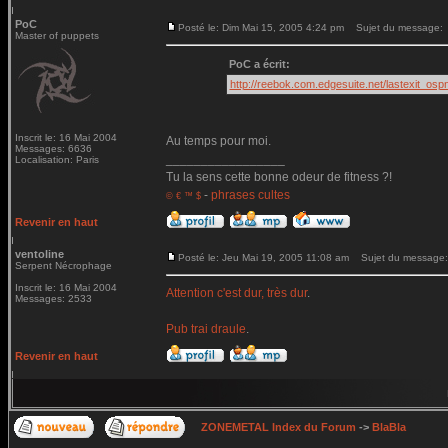
PoC
Posté le: Dim Mai 15, 2005 4:24 pm
Sujet du message:
Master of puppets
PoC a écrit:
http://reebok.com.edgesuite.net/lastexit_os
Inscrit le: 16 Mai 2004
Au temps pour moi.
Messages: 6636
_________________
Localisation: Paris
Tu la sens cette bonne odeur de fitness ?!
-
phrases cultes
© € ™ $
Revenir en haut
ventoline
Posté le: Jeu Mai 19, 2005 11:08 am
Sujet du message:
Serpent Nécrophage
Inscrit le: 16 Mai 2004
Attention c'est dur, très dur
.
Messages: 2533
Pub trai draule
.
Revenir en haut
ZONEMETAL Index du Forum
->
BlaBla