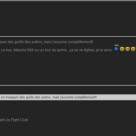
oaquer des goûts des autres, mais j'assume complètement!!
ce truc: kikoolol 666 ou un truc du genre...ça va se fighter, je le sens..
 de se moaquer des goûts des autres, mais j'assume complètement!!
dans le Fight Club.