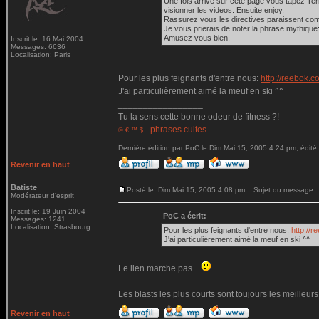
Une fois arrive sur cete page vous tapez Terry
visionner les videos. Ensuite enjoy.
Rassurez vous les directives paraissent comp
Je vous prierais de noter la phrase mythique:
Amusez vous bien.
Inscrit le: 16 Mai 2004
Messages: 6636
Localisation: Paris
Pour les plus feignants d'entre nous:
http://reebok.
J'ai particulièrement aimé la meuf en ski ^^
_________________
Tu la sens cette bonne odeur de fitness ?!
-
phrases cultes
© € ™ $
Dernière édition par PoC le Dim Mai 15, 2005 4:24 pm; édité 
Revenir en haut
Batiste
Posté le: Dim Mai 15, 2005 4:08 pm
Sujet du message:
Modérateur d'esprit
Inscrit le: 19 Juin 2004
PoC a écrit:
Messages: 1241
Localisation: Strasbourg
Pour les plus feignants d'entre nous:
http://
J'ai particulièrement aimé la meuf en ski ^^
Le lien marche pas...
_________________
Les blasts les plus courts sont toujours les meilleurs
Revenir en haut