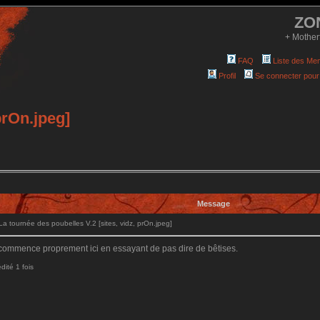
ZO
+ Mother
FAQ
Liste des Me
Profil
Se connecter pour
prOn.jpeg]
Message
 tournée des poubelles V.2 [sites, vidz, prOn.jpeg]
ecommence proprement ici en essayant de pas dire de bêtises.
dité 1 fois