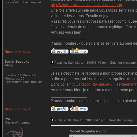
Localisation: Loin, trop loin...
http://www.milkandcookies.com/search.php
Une fois arrive sur cete page vous tapez Terry Tate d
visionner les videos. Ensuite enjoy.
Rassurez vous les directives paraissent compliquees 
Je vous prierais de noter la phrase mythique: "like 
Amusez vous bien.
_________________
? aussi nombreux que soient les sentiers au pied de
Revenir en haut
Social Seppuku
Posté le: Sam Mai 14, 2005 8:40 pm
Sujet du message:
Junky
Je sais c'est triste, je reponds a mon propre post et
Inscrit le: 19 Mar 2005
Messages: 26
a dire a peu pres tout les utilisateurs reguliers de 
Localisation: Loin, trop loin...
Donc voila
http://artscool.cfa.cmu.edu/~lee/deanimat
Amusez vous bien, je retourne a ma recherche perma
_________________
? aussi nombreux que soient les sentiers au pied de
Revenir en haut
PoC
Posté le: Dim Mai 15, 2005 1:47 pm
Sujet du message:
Master of puppets
Social Seppuku a écrit: