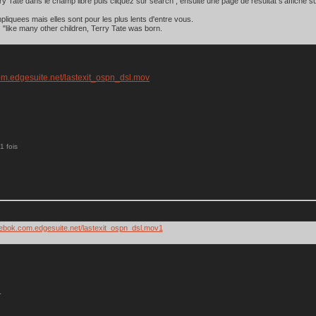
 Tate dans le champ libre puis cliquez sur search , ensuite une page de resultat s'affiche sur
liquees mais elles sont pour les plus lents d'entre vous.
 "like many other children, Terry Tate was born.
com.edgesuite.net/lastexit_ospn_dsl.mov
1 fois
reebok.com.edgesuite.net/lastexit_ospn_dsl.mov1
.