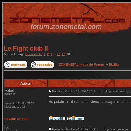
Le Fight club II
Aller à la page
Précédente
1
,
2
,
3
...
97
,
98
,
99
ZONEMETAL Index du Forum
->
BlaBla
Auteur
-kabal
Posté le: Ven Avr 22, 2016 12:41 am
Sujet du message:
maichen
Ho putain la relecture des vieux messages ça pique
Inscrit le: 31 Mai 2005
Messages: 602
Revenir en haut
PoC
Posté le: Dim Avr 24, 2016 5:09 pm
Sujet du message: