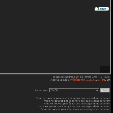
Toutes les heures sont au format GMT + 1 Heure
Aller à la page
Précédente
1
,
2
,
3
...
97
,
98
,
99
Sauter vers:
Vous
ne pouvez pas
poster de nouveaux sujets dans ce forum
Vous
ne pouvez pas
répondre aux sujets dans ce forum
Vous
ne pouvez pas
éditer vos messages dans ce forum
Vous
ne pouvez pas
supprimer vos messages dans ce forum
Vous
ne pouvez pas
voter dans les sondages de ce forum