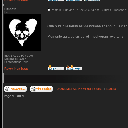
Hardo'z
Posté le: Lun Jan 16, 2023 4:33 pm
Sujet du message:
Lord
Ouh putain le forum est de nouveau debout. La claq
_________________
Memento quia pulvis es, et in pulverem reverteris.
Inscrit le: 20 Fév 2006
Messages: 1367
Localisation: Paris
Revenir en haut
ZONEMETAL Index du Forum
->
BlaBla
Page
99
sur
99