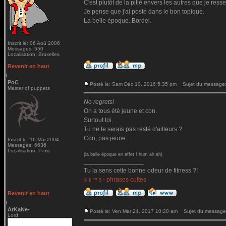
C'est plutôt de la pitié envers les autres que je ressen
Je pense que j'ai posté dans le bon topique.
La belle époque. Bordel.
Inscrit le: 06 Aoû 2006
Messages: 550
Localisation: Bruxelles
Revenir en haut
PoC
Posté le: Sam Déc 10, 2016 5:35 pm
Sujet du message
Master of puppets
No regrets!
On a tous été jeune et con.
Surtout toi.
Tu ne le serais pas resté d'ailleurs ?
Con, pas jeune.
Inscrit le: 16 Mai 2004
Messages: 6636
Localisation: Paris
(la belle époque en effet ! hum ah ah)
_________________
Tu la sens cette bonne odeur de fitness ?!
-
phrases cultes
© € ™ $
Revenir en haut
ArKaNe-
Posté le: Ven Mar 24, 2017 10:20 am
Sujet du message
Lord