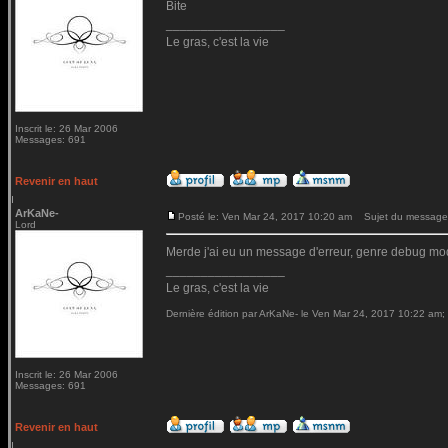
Bite
_________________
Le gras, c'est la vie
Inscrit le: 26 Mar 2006
Messages: 691
Revenir en haut
ArKaNe-
Posté le: Ven Mar 24, 2017 10:20 am
Sujet du message
Lord
Merde j'ai eu un message d'erreur, genre debug mod
_________________
Le gras, c'est la vie
Dernière édition par ArKaNe- le Ven Mar 24, 2017 10:22 am; é
Inscrit le: 26 Mar 2006
Messages: 691
Revenir en haut