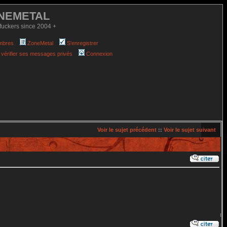
NEMETAL
fuckers since 2004 +
mbres
ZoneMetal
S'enregistrer
 vérifier ses messages privés
Connexion
Voir le sujet précédent
::
Voir le sujet suivant