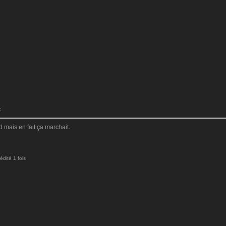
:
 mais en fait ça marchait.
dité 1 fois