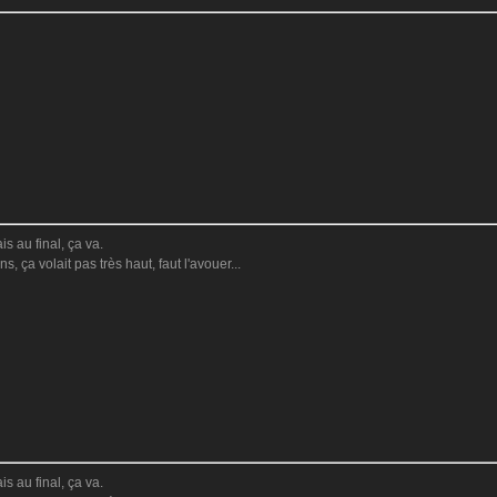
s au final, ça va.
s, ça volait pas très haut, faut l'avouer...
s au final, ça va.