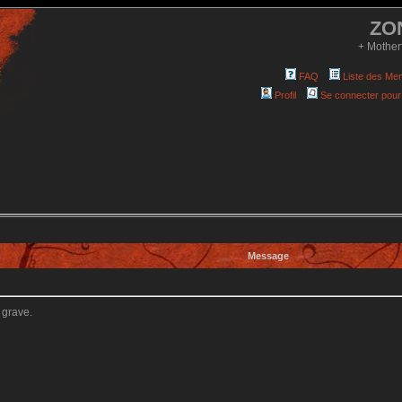
ZO
+ Mother
FAQ
Liste des Me
Profil
Se connecter pour
Message
 grave.