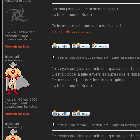
Master of puppets
On était jeune, con et plein de smileys !
La belle époque. Bordel.
_________________
Tu la sens cette bonne odeur de fitness ?!
-
phrases cultes
© € ™ $
Inscrit le: 16 Mai 2004
Messages: 6636
Localisation: Paris
Revenir en haut
blacloud
Posté le: Dim Déc 04, 2016 9:30 am
Sujet du message:
le huitième jour
Je croyais que j'aurais honte en repassant par ici mai
C'est plutôt de la pitié envers les autres que je ressen
Je pense que j'ai posté dans le bon topique.
La belle époque. Bordel.
Inscrit le: 06 Aoû 2006
Messages: 550
Localisation: Bruxelles
Revenir en haut
blacloud
Posté le: Dim Déc 04, 2016 9:30 am
Sujet du message:
le huitième jour
Je croyais que j'aurais honte en repassant par ici mai