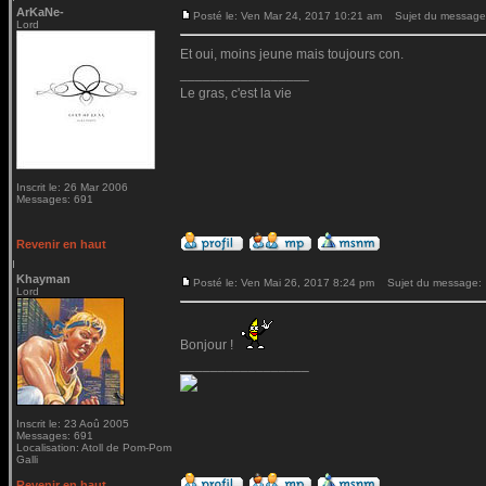
ArKaNe-
Posté le: Ven Mar 24, 2017 10:21 am
Sujet du message
Lord
Et oui, moins jeune mais toujours con.
_________________
Le gras, c'est la vie
Inscrit le: 26 Mar 2006
Messages: 691
Revenir en haut
Khayman
Posté le: Ven Mai 26, 2017 8:24 pm
Sujet du message:
Lord
Bonjour !
_________________
Inscrit le: 23 Aoû 2005
Messages: 691
Localisation: Atoll de Pom-Pom
Galli
Revenir en haut