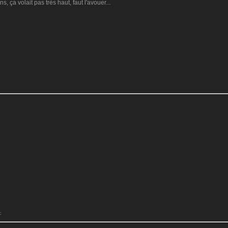
s, ça volait pas très haut, faut l'avouer...
:
: