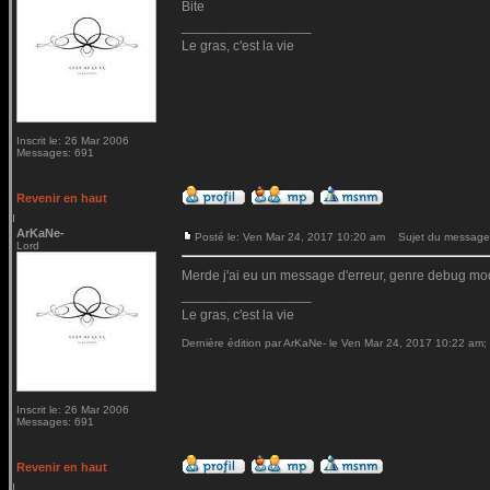
Bite
_________________
Le gras, c'est la vie
Inscrit le: 26 Mar 2006
Messages: 691
Revenir en haut
ArKaNe-
Posté le: Ven Mar 24, 2017 10:20 am
Sujet du message
Lord
Merde j'ai eu un message d'erreur, genre debug mod
_________________
Le gras, c'est la vie
Dernière édition par ArKaNe- le Ven Mar 24, 2017 10:22 am; é
Inscrit le: 26 Mar 2006
Messages: 691
Revenir en haut