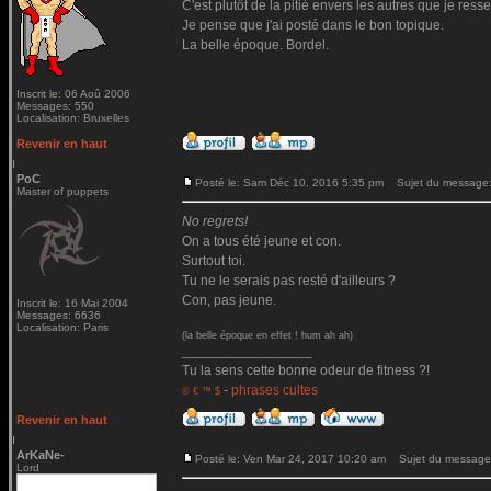
C'est plutôt de la pitié envers les autres que je ressen
Je pense que j'ai posté dans le bon topique.
La belle époque. Bordel.
Inscrit le: 06 Aoû 2006
Messages: 550
Localisation: Bruxelles
Revenir en haut
PoC
Posté le: Sam Déc 10, 2016 5:35 pm
Sujet du message
Master of puppets
No regrets!
On a tous été jeune et con.
Surtout toi.
Tu ne le serais pas resté d'ailleurs ?
Con, pas jeune.
Inscrit le: 16 Mai 2004
Messages: 6636
Localisation: Paris
(la belle époque en effet ! hum ah ah)
_________________
Tu la sens cette bonne odeur de fitness ?!
-
phrases cultes
© € ™ $
Revenir en haut
ArKaNe-
Posté le: Ven Mar 24, 2017 10:20 am
Sujet du message
Lord