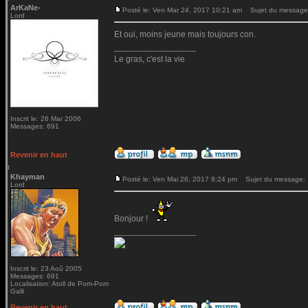
ArKaNe-
Posté le: Ven Mar 24, 2017 10:21 am
Sujet du message
Lord
Et oui, moins jeune mais toujours con.
_________________
Le gras, c'est la vie
Inscrit le: 26 Mar 2006
Messages: 691
Revenir en haut
Khayman
Posté le: Ven Mai 26, 2017 8:24 pm
Sujet du message:
Lord
Bonjour !
_________________
Inscrit le: 23 Aoû 2005
Messages: 691
Localisation: Atoll de Pom-Pom
Galli
Revenir en haut