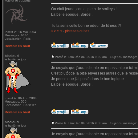
Master of puppets
On était jeune, con et plein de smileys !
La belle époque. Bordel.
_________________
Tu la sens cette bonne odeur de fitness ?!
-
phrases cultes
© € ™ $
Inscrit le: 16 Mai 2004
Messages: 6636
Localisation: Paris
Revenir en haut
blacloud
Posté le: Dim Déc 04, 2016 9:30 am
Sujet du message:
le huitième jour
Je croyais que j'aurais honte en repassant par ici mai
C'est plutôt de la pitié envers les autres que je ressen
Je pense que j'ai posté dans le bon topique.
La belle époque. Bordel.
Inscrit le: 06 Aoû 2006
Messages: 550
Localisation: Bruxelles
Revenir en haut
blacloud
Posté le: Dim Déc 04, 2016 9:30 am
Sujet du message:
le huitième jour
Je croyais que j'aurais honte en repassant par ici mai