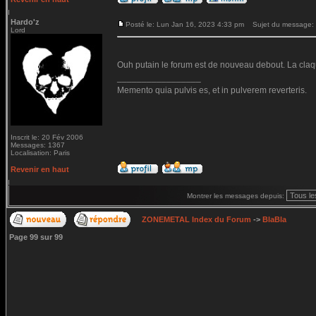
Hardo'z
Posté le: Lun Jan 16, 2023 4:33 pm
Sujet du message:
Lord
Ouh putain le forum est de nouveau debout. La claq
_________________
Memento quia pulvis es, et in pulverem reverteris.
Inscrit le: 20 Fév 2006
Messages: 1367
Localisation: Paris
Revenir en haut
Montrer les messages depuis:
ZONEMETAL Index du Forum
->
BlaBla
Page
99
sur
99