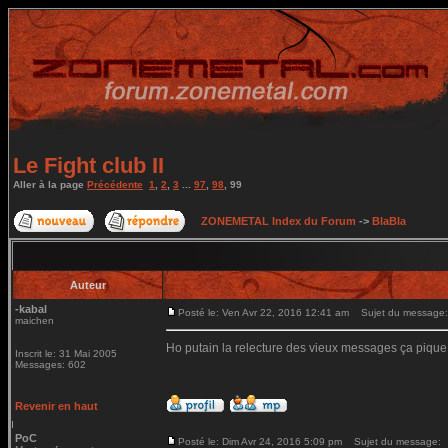
Le Fight club II
Aller à la page
Précédente
1
,
2
,
3
...
97
,
98
,
99
ZONEMETAL Index du Forum
->
BlaBla
Auteur
-kabal
Posté le: Ven Avr 22, 2016 12:41 am
Sujet du message:
maichen
Ho putain la relecture des vieux messages ça pique
Inscrit le: 31 Mai 2005
Messages: 602
Revenir en haut
PoC
Posté le: Dim Avr 24, 2016 5:09 pm
Sujet du message: